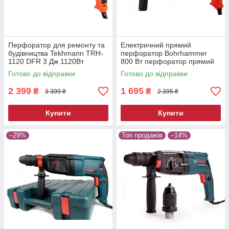
Перфоратор для ремонту та
Електричний прямий
будівництва Tekhmann TRH-
перфоратор Bohrhammer
1120 DFR 3 Дж 1120Вт
800 Вт перфоратор прямий
перфоратор з регулюванням
для роботи перфоратор
Готово до відправки
Готово до відправки
обертів
ударний електричний
2 399
1 695
₴
₴
3 399 ₴
2 395 ₴
Купити
Купити
–29%
Топ продажів
–14%