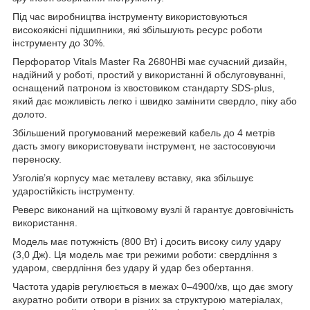
Під час виробництва інструменту використовуються
високоякісні підшипники, які збільшують ресурс роботи
інструменту до 30%.
Перфоратор Vitals Master Ra 2680HBi має сучасний дизайн,
надійний у роботі, простий у використанні й обслуговуванні,
оснащений патроном із хвостовиком стандарту SDS-plus,
який дає можливість легко і швидко замінити свердло, піку або
долото.
Збільшений прогумований мережевий кабель до 4 метрів
дасть змогу використовувати інструмент, не застосовуючи
переноску.
Узголів’я корпусу має металеву вставку, яка збільшує
ударостійкість інструменту.
Реверс виконаний на щітковому вузлі й гарантує довговічність
використання.
Модель має потужність (800 Вт) і досить високу силу удару
(3,0 Дж). Ця модель має три режими роботи: свердління з
ударом, свердління без удару й удар без обертання.
Частота ударів регулюється в межах 0–4900/хв, що дає змогу
акуратно робити отвори в різних за структурою матеріалах,