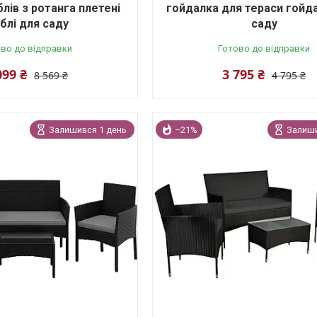
лів з ротанга плетені
гойдалка для тераси гойд
блі для саду
саду
во до відправки
Готово до відправки
099 ₴
3 795 ₴
8 569 ₴
4 795 ₴
Залишився 1 день
–21%
Залиши