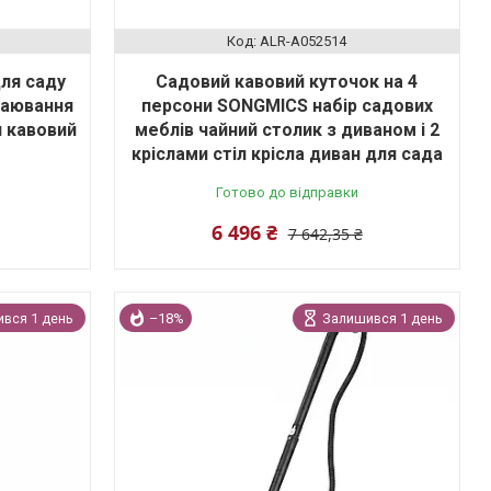
ALR-A052514
для саду
Садовий кавовий куточок на 4
чаювання
персони SONGMICS набір садових
и кавовий
меблів чайний столик з диваном і 2
кріслами стіл крісла диван для сада
Готово до відправки
6 496 ₴
7 642,35 ₴
вся 1 день
–18%
Залишився 1 день