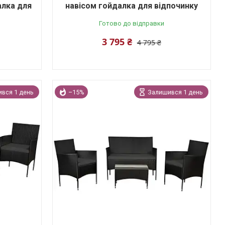
алка для
навісом гойдалка для відпочинку
Готово до відправки
3 795 ₴
4 795 ₴
вся 1 день
–15%
Залишився 1 день