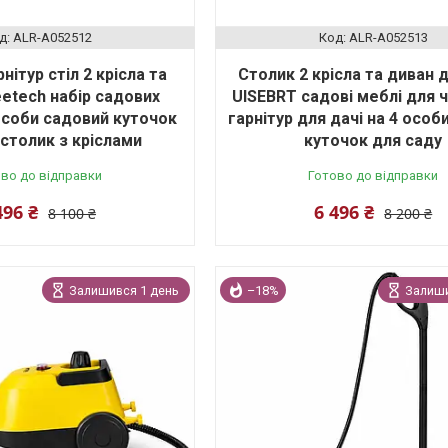
ALR-A052512
ALR-A052513
нітур стіл 2 крісла та
Столик 2 крісла та диван 
etech набір садових
UISEBRT садові меблі для 
особи садовий куточок
гарнітур для дачі на 4 особ
столик з кріслами
куточок для саду
во до відправки
Готово до відправки
496 ₴
6 496 ₴
8 100 ₴
8 200 ₴
Залишився 1 день
–18%
Залиши