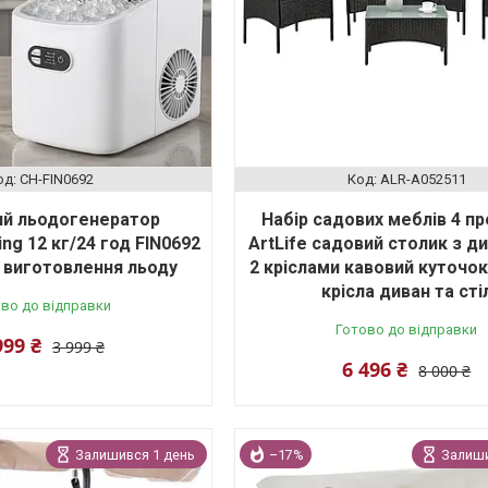
CH-FIN0692
ALR-A052511
ий льодогенератор
Набір садових меблів 4 п
ng 12 кг/24 год FIN0692
ArtLife садовий столик з д
 виготовлення льоду
2 кріслами кавовий куточок
крісла диван та сті
во до відправки
Готово до відправки
999 ₴
3 999 ₴
6 496 ₴
8 000 ₴
Залишився 1 день
–17%
Залиши