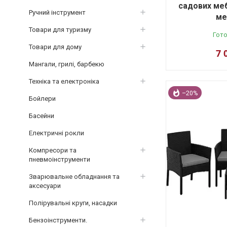
садових меб
Ручний інструмент
ме
Товари для туризму
Гото
Товари для дому
7 
Мангали, грилі, барбекю
Техніка та електроніка
–20%
Бойлери
Басейни
Електричні рокли
Компресори та
пневмоінструменти
Зварювальне обладнання та
аксесуари
Полірувальні круги, насадки
Бензоінструменти.