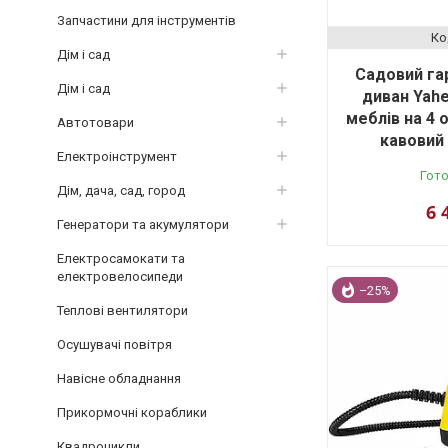
Запчастини для інструментів
Дім і сад
Садовий гар
Дім і сад
диван Yahe
меблів на 4 
Автотовари
кавовий 
Електроінструмент
Гото
Дім, дача, сад, город
6 
Генератори та акумулятори
Електросамокати та
електровелосипеди
–25%
Теплові вентилятори
Осушувачі повітря
Навісне обладнання
Прикормочні кораблики
Квадроцикли