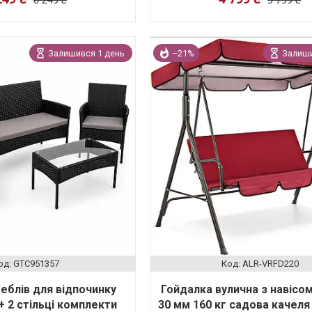
Залишився 1 день
–21%
Залиши
GTC951357
ALR-VRFD220
еблів для відпочинку
Гойдалка вулична з навісом
 2 стільці комплекти
30 мм 160 кг садова качеля