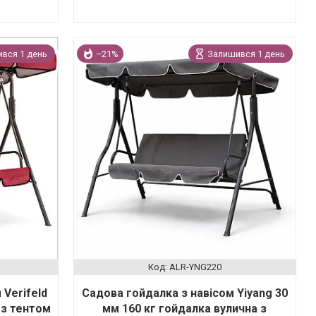
вся 1 день
–21%
Залишився 1 день
ALR-YNG220
 Verifeld
Садова гойдалка з навісом Yiyang 30
 з тентом
мм 160 кг гойдалка вулична з