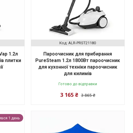
ALR-PRST21180
Vap 1.2л
Пароочисник для прибирання
ів плитки
PureSteam 1.2л 1800Вт пароочисник
ії
для кухонної техніки пароочисник
для килимів
Готово до відправки
3 165 ₴
3 865 ₴
вся 1 день