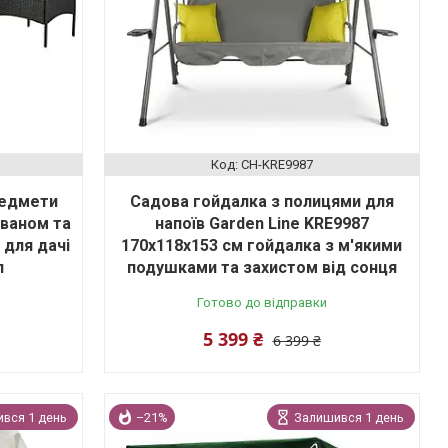
CH-KRE9987
редмети
Садова гойдалка з полицями для
иваном та
напоїв Garden Line KRE9987
 для дачі
170x118x153 см гойдалка з м'якими
л
подушками та захистом від сонця
Готово до відправки
5 399 ₴
6 399 ₴
вся 1 день
–21%
Залишився 1 день