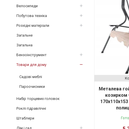
Велосипеди
Побутова техніка
Розхідні матеріали
Загальне
Загальна
Бензоінструмент
Товари для дому
Садові меблі
Пароочисники
Металева го
козирком 
Набір торцевих головок
170x110x153
полиц
Роклі гідравлічні
Гото
Штаблери
5 
Дім і сад.