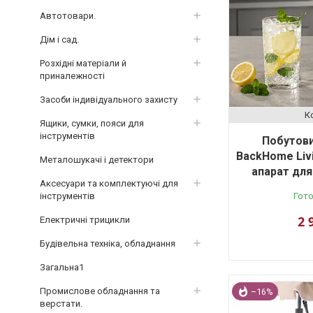
Автотовари.
Дім і сад.
Розхідні матеріали й
приналежності
Засоби індивідуального захисту
Ящики, сумки, пояси для
інструментів
Побутов
BackHome Livi
Металошукачі і детектори
апарат для
Аксесуари та комплектуючі для
інструментів
Гото
2 
Електричні трицикли
Будівельна техніка, обладнання
Загальна1
Промислове обладнання та
–16%
верстати.