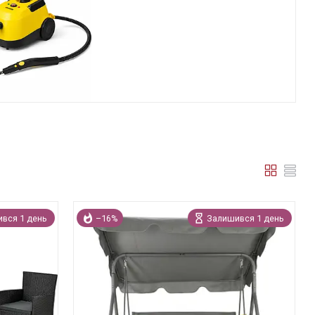
вся 1 день
–16%
Залишився 1 день