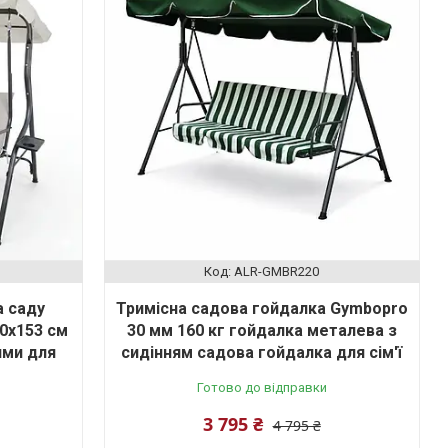
ALR-GMBR220
а саду
Тримісна садова гойдалка Gymbopro
10x153 см
30 мм 160 кг гойдалка металева з
ями для
сидінням садова гойдалка для сім'ї
Готово до відправки
3 795 ₴
4 795 ₴