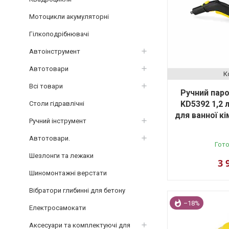
Мотоцикли акумуляторні
Гілкоподрібнювачі
Автоінструмент
Автотовари
Всі товари
Ручний пар
KD5392 1,2 
Столи гідравлічні
для ванної к
Ручний інструмент
Автотовари.
Гото
Шезлонги та лежаки
3 
Шиномонтажні верстати
Вібратори глибинні для бетону
–18%
Електросамокати
Аксесуари та комплектуючі для