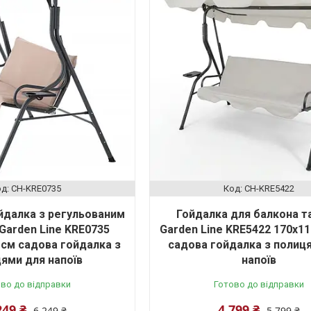
CH-KRE0735
CH-KRE5422
йдалка з регульованим
Гойдалка для балкона т
Garden Line KRE0735
Garden Line KRE5422 170x1
 см садова гойдалка з
садова гойдалка з полиц
ями для напоїв
напоїв
во до відправки
Готово до відправки
249 ₴
4 799 ₴
6 249 ₴
5 799 ₴