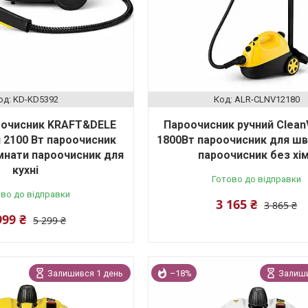
KD-KD5392
ALR-CLNV12180
оочисник KRAFT&DELE
Пароочисник ручний Clean
л 2100 Вт пароочисник
1800Вт пароочисник для шв
імнати пароочисник для
пароочисник без хім
кухні
Готово до відправки
во до відправки
3 165 ₴
3 865 ₴
999 ₴
5 299 ₴
Залишився 1 день
–18%
Залиши