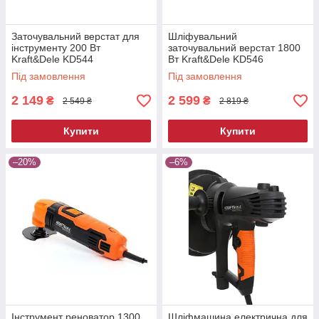
Заточувальний верстат для
Шліфувальний
інструменту 200 Вт
заточувальний верстат 1800
Kraft&Dele KD544
Вт Kraft&Dele KD546
шліфувальний верстат
шліфувальний верстат
Під замовлення
Під замовлення
настільний
настільний
2 149
2 599
₴
₴
2 549 ₴
2 819 ₴
Купити
Купити
–20%
–6%
Інструмент реноватор 1300
Шліфмашина електрична для