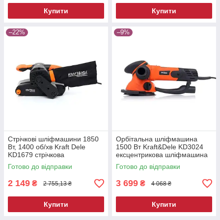
Купити
Купити
–22%
–9%
Стрічкові шліфмашини 1850
Орбітальна шліфмашина
Вт, 1400 об/хв Kraft Dele
1500 Вт Kraft&Dele KD3024
KD1679 стрічкова
ексцентрикова шліфмашина
шліфувальна машина
Готово до відправки
Готово до відправки
2 149
3 699
₴
₴
2 755,13 ₴
4 068 ₴
Купити
Купити