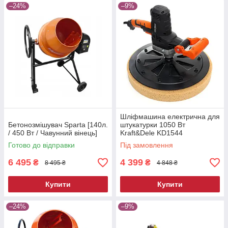
–24%
–9%
Шліфмашина електрична для
Бетонозмішувач Sparta [140л.
штукатурки 1050 Вт
/ 450 Вт / Чавунний вінець]
Kraft&Dele KD1544
шліфувальний верстат для
Готово до відправки
Під замовлення
гіпсу
6 495
4 399
₴
₴
8 495 ₴
4 848 ₴
Купити
Купити
–24%
–9%