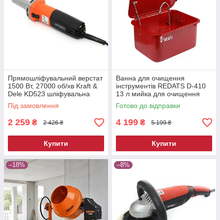
Прямошліфувальний верстат
Ванна для очищення
1500 Вт, 27000 об/хв Kraft &
інструментів REDATS D-410
Dele KD523 шліфувальна
13 л мийка для очищення
машина пряма
деталей мийна ванна для
Під замовлення
Готово до відправки
майстерні
2 259
4 199
₴
₴
2 426 ₴
5 199 ₴
Купити
Купити
–18%
–8%