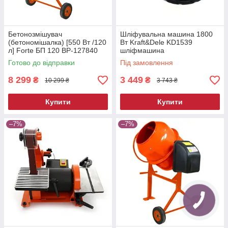
Бетонозмішувач
Шліфувальна машина 1800
(бетономішалка) [550 Вт /120
Вт Kraft&Dele KD1539
л] Forte БП 120 BP-127840
шліфмашина
Готово до відправки
Під замовлення
8 299
3 449
₴
₴
10 299 ₴
3 743 ₴
Купити
Купити
–7%
–7%