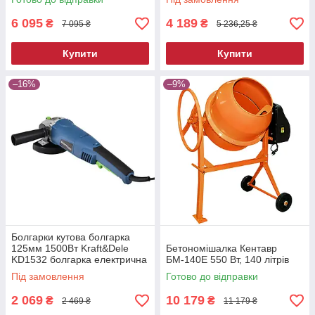
6 095
4 189
₴
₴
7 095 ₴
5 236,25 ₴
Купити
Купити
–16%
–9%
Болгарки кутова болгарка
125мм 1500Вт Kraft&Dele
Бетономішалка Кентавр
KD1532 болгарка електрична
БМ-140Е 550 Вт, 140 літрів
Під замовлення
Готово до відправки
2 069
10 179
₴
₴
2 469 ₴
11 179 ₴