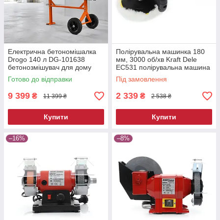
Електрична бетономішалка
Полірувальна машинка 180
Drogo 140 л DG-101638
мм, 3000 об/хв Kraft Dele
бетонозмішувач для дому
EC531 полірувальна машина
Готово до відправки
Під замовлення
9 399
2 339
₴
₴
11 399 ₴
2 538 ₴
Купити
Купити
–16%
–8%