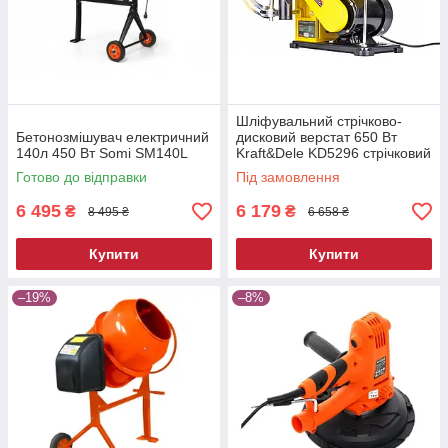
Шліфувальний стрічково-
Бетонозмішувач електричний
дисковий верстат 650 Вт
140л 450 Вт Somi SM140L
Kraft&Dele KD5296 стрічковий
шліфувальний верстат
Готово до відправки
Під замовлення
6 495
6 179
₴
₴
8 495 ₴
6 658 ₴
Купити
Купити
–19%
–8%