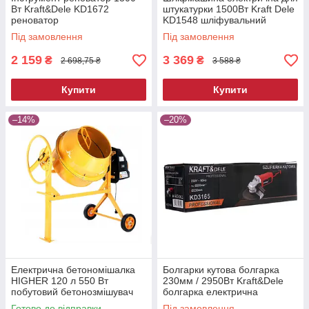
Вт Kraft&Dele KD1672
штукатурки 1500Вт Kraft Dele
реноватор
KD1548 шліфувальний
верстат для гіпсу
Під замовлення
Під замовлення
2 159
3 369
₴
₴
2 698,75 ₴
3 588 ₴
Купити
Купити
–14%
–20%
Електрична бетономішалка
Болгарки кутова болгарка
HIGHER 120 л 550 Вт
230мм / 2950Вт Kraft&Dele
побутовий бетонозмішувач
болгарка електрична
бетонозмішувач побутовий
Готово до відправки
Під замовлення