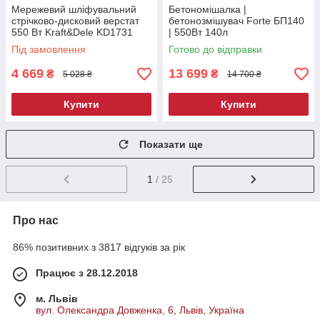
Мережевий шліфувальний
Бетономішалка |
стрічково-дисковий верстат
бетонозмішувач Forte БП140
550 Вт Kraft&Dele KD1731
| 550Вт 140л
шліфувальний верстат
Під замовлення
Готово до відправки
4 669
13 699
₴
₴
5 028 ₴
14 700 ₴
Купити
Купити
Показати ще
1
/ 25
Про нас
86% позитивних з 3817 відгуків за рік
Працює з 28.12.2018
м. Львів
вул. Олександра Довженка, 6, Львів, Україна