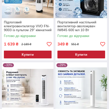
Підлоговий
Портативний настільний
електровентилятор VVO FN-
вентилятор-зволожувач
9003 із пультом 29" кімнатний
IW845 600 мл 10 Вт
електричний вентилятор
вентилятор для дому та
Готово до відправки
Готово до відправки
офісу
1 639
349
₴
₴
2 189 ₴
551 ₴
Купити
Купити
–33%
–29%