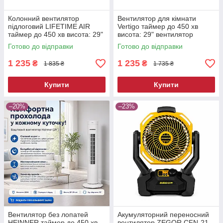
Колонний вентилятор
Вентилятор для кімнати
підлоговий LIFETIME AIR
Vertigo таймер до 450 хв
таймер до 450 хв висота: 29"
висота: 29" вентилятор
баштовий вентилятор
баштовий з таймером
Готово до відправки
Готово до відправки
1 235
1 235
₴
₴
1 835 ₴
1 735 ₴
Купити
Купити
–20%
–23%
Вентилятор без лопатей
Акумуляторний переносний
HEINNER таймер до 450 хв
вентилятор ZEGOR CFN-21