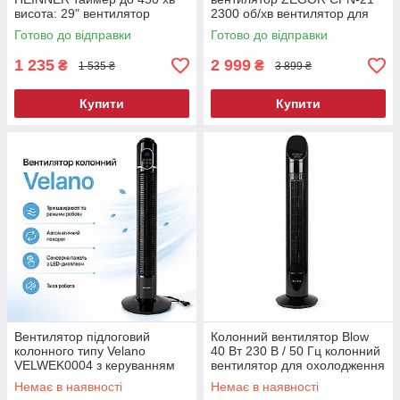
висота: 29" вентилятор
2300 об/хв вентилятор для
колонний 3 швидкості
кемпінгу акумуляторний
Готово до відправки
Готово до відправки
1 235
2 999
₴
₴
1 535 ₴
3 899 ₴
Купити
Купити
Вентилятор підлоговий
Колонний вентилятор Blow
колонного типу Velano
40 Вт 230 В / 50 Гц колонний
VELWEK0004 з керуванням
вентилятор для охолодження
та нахилом, 50 Вт 3 режими
вентилятор колонний
Немає в наявності
Немає в наявності
підлоговий