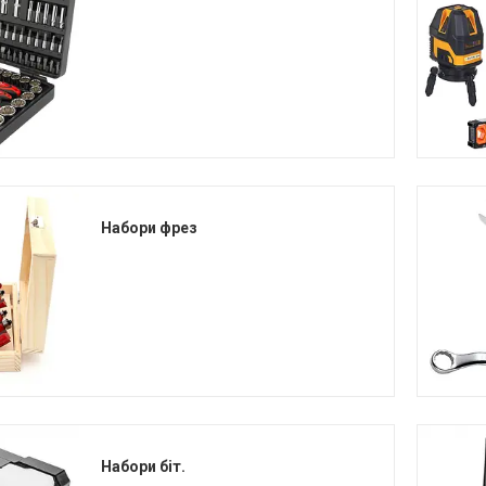
Набори фрез
Набори біт.