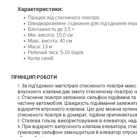
Характеристики:
Працює від стисненого повітря;
Швидкорознімне з'єднання для під'єднання інш
Вантажність до 3,5 т
Мін. висота: 15,0 см
Макс. висота: 40 см
Маса: 13 кг
Робочий тиск: 5-10 барів
Колір синій
ПРИНЦИП РОБОТИ
За під'єднаної магістралі стисненого повітря макс
впускного клапана дає змогу стисненому повітрю н
Стиснене повітря заповнює сильфон підіймача та 
частину автомобіля. Швидкість підіймання залежит
відкриття впускного клапана. Цю дію можна зупин
стисненого повітря в домкрат, підйом припиняється,
Сталева гільза, використовувана в елеваторі, нада
При відкритті випускного клапана елеватора, стис
гумовому сильфоні зменшується й елеватор опуск