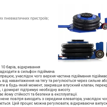
их пневматичних пристроїв;
. 10 барів, відкривання
адходити в сильфон підіймача.
працює, унаслідок чого верхня частина підіймання підіймає
ь від навантаження на тягу та регулюється через сильне а
ити в будь-який момент, закривши впускний клапан, пере
 і домкрат підтримує необхідну висоту.
є йому стійкості та безпеки в експлуатації.
нене повітря виходить з середини елеватора, унаслідок чог
ається. Цей процес можна регулювати, відкриваючи випус