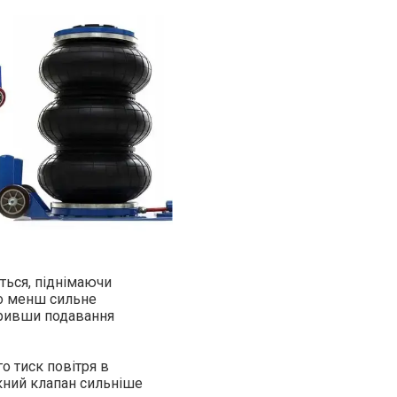
ться, піднімаючи
бо менш сильне
кривши подавання
о тиск повітря в
кний клапан сильніше