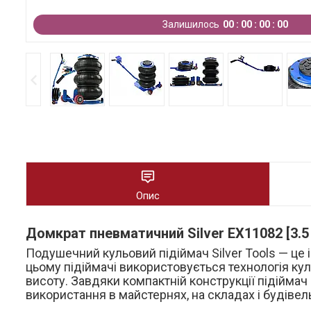
Залишилось
0
0
0
0
0
0
0
0
Опис
Домкрат пневматичний Silver EX11082 [3.5 т.
Подушечний кульовий підіймач Silver Tools — це 
цьому підіймачі використовується технологія кул
висоту. Завдяки компактній конструкції підіймач
використання в майстернях, на складах і будіве