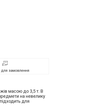
я для замовлення
ів масою до 3,5 т. В
і предмети на невелику
 підходить для