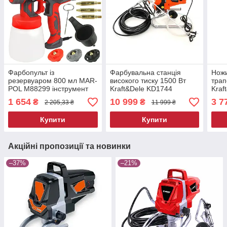
Фарбопульт із
Фарбувальна станція
Ножи
резервуаром 800 мл MAR-
високого тиску 1500 Вт
трап
POL M88299 інструмент
Kraft&Dele KD1744
Kraf
для фарбування стін та
фарбувальна станція
елек
1 654
10 999
3 7
₴
₴
2 205,33 ₴
11 999 ₴
стель
блях
Купити
Купити
Акційні пропозиції та новинки
–37%
–21%