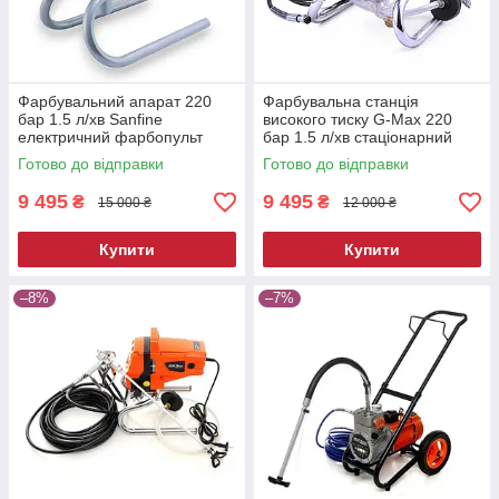
Фарбувальний апарат 220
Фарбувальна станція
бар 1.5 л/хв Sanfine
високого тиску G-Max 220
електричний фарбопульт
бар 1.5 л/хв стаціонарний
сервісний фарборозпилювач
апарат для фарбування
Готово до відправки
Готово до відправки
фарбувальна станція для сто
установка для фарбування
9 495
9 495
₴
₴
15 000 ₴
12 000 ₴
Купити
Купити
–8%
–7%