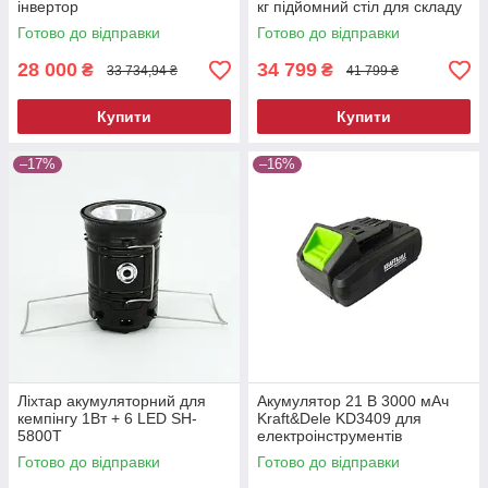
інвертор
кг підйомний стіл для складу
та СТО
Готово до відправки
Готово до відправки
28 000
34 799
₴
₴
33 734,94 ₴
41 799 ₴
Купити
Купити
–17%
–16%
Ліхтар акумуляторний для
Акумулятор 21 В 3000 мАч
кемпінгу 1Вт + 6 LED SH-
Kraft&Dele KD3409 для
5800T
електроінструментів
Готово до відправки
Готово до відправки