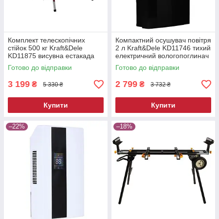
Комплект телескопічних
Компактний осушувач повітря
стійок 500 кг Kraft&Dele
2 л Kraft&Dele KD11746 тихий
KD11875 висувна естакада
електричний вологопоглинач
Готово до відправки
Готово до відправки
3 199
2 799
₴
₴
5 330 ₴
3 732 ₴
Купити
Купити
–22%
–18%