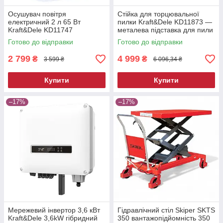
Осушувач повітря
Стійка для торцювальної
електричний 2 л 65 Вт
пилки Kraft&Dele KD11873 —
Kraft&Dele KD11747
металева підставка для пили
побутовий вологопоглинач
Готово до відправки
Готово до відправки
2 799
4 999
₴
₴
3 599 ₴
6 096,34 ₴
Купити
Купити
–17%
–17%
Мережевий інвертор 3,6 кВт
Гідравлічний стіл Skiper SKTS
Kraft&Dele 3,6kW гібридний
350 вантажопідйомність 350