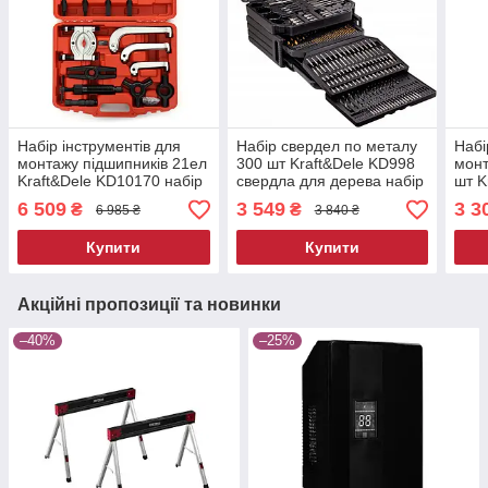
Набір інструментів для
Набір свердел по металу
Набі
монтажу підшипників 21ел
300 шт Kraft&Dele KD998
монт
Kraft&Dele KD10170 набір
свердла для дерева набір
шт K
для знімання підшипників
набі
6 509
3 549
3 3
₴
₴
6 985 ₴
3 840 ₴
підш
Купити
Купити
Акційні пропозиції та новинки
–40%
–25%