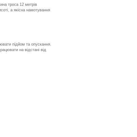
жина троса 12 метрів
соті, а якісна намотування
ювати підйом та опускання.
рацювати на відстані від