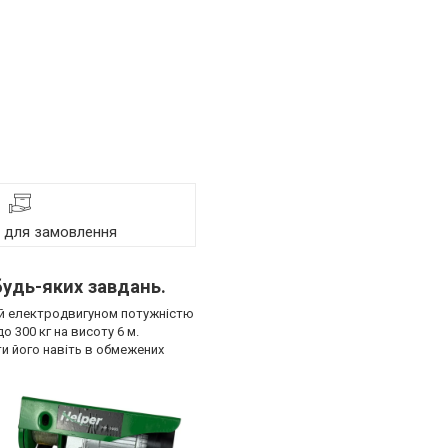
я для замовлення
будь-яких завдань.
ний електродвигуном потужністю
 300 кг на висоту 6 м.
и його навіть в обмежених