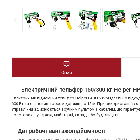
Опис
Електричний тельфер 150/300 кг Helper H
Електричний підйомний тельфер Helper PA300x12M ідеально підход
600 Вт та сталевим тросом довжиною 12 м. При використанні в стан
Управління здійснюється зручним пультом з кабелем, що гаранту
просторах – у гаражі, майстерні, складі або будівництві.
Дві робочі вантажопідйомності
при використанні одного троса тельфер піднімає до 150 кг, а п