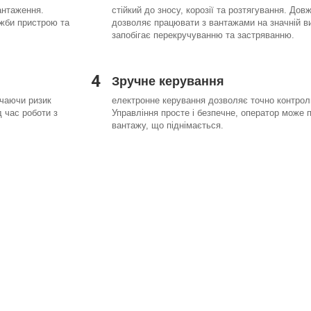
антаження.
стійкий до зносу, корозії та розтягування. Дов
ужби пристрою та
дозволяє працювати з вантажами на значній ви
запобігає перекручуванню та застряванню.
4
Зручне керування
ючаючи ризик
електронне керування дозволяє точно контрол
д час роботи з
Управління просте і безпечне, оператор може п
вантажу, що піднімається.