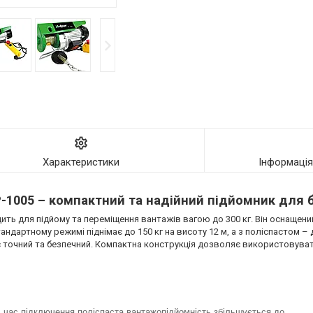
Характеристики
Інформаці
P-1005 – компактний та надійний підйомник для 
ить для підйому та переміщення вантажів вагою до 300 кг. Він оснаще
дартному режимі піднімає до 150 кг на висоту 12 м, а з поліспастом – до
є точний та безпечний. Компактна конструкція дозволяє використовуват
ід час підключення поліспаста вантажопідйомність збільшується до