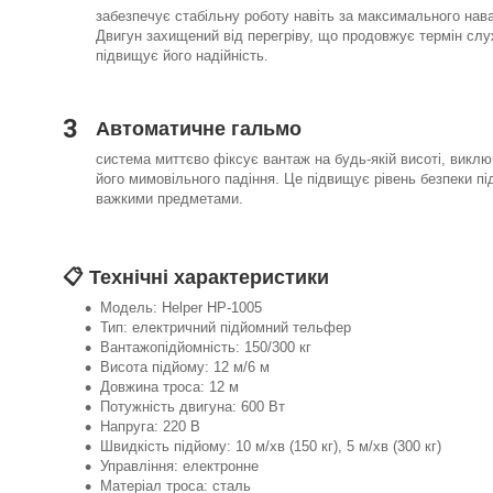
забезпечує стабільну роботу навіть за максимального нав
Двигун захищений від перегріву, що продовжує термін сл
підвищує його надійність.
3
Автоматичне гальмо
система миттєво фіксує вантаж на будь-якій висоті, викл
його мимовільного падіння. Це підвищує рівень безпеки пі
важкими предметами.
📋 Технічні характеристики
Модель: Helper HP-1005
Тип: електричний підйомний тельфер
Вантажопідйомність: 150/300 кг
Висота підйому: 12 м/6 м
Довжина троса: 12 м
Потужність двигуна: 600 Вт
Напруга: 220 В
Швидкість підйому: 10 м/хв (150 кг), 5 м/хв (300 кг)
Управління: електронне
Матеріал троса: сталь