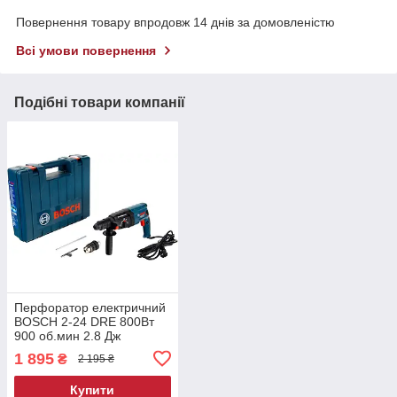
Повернення товару впродовж 14 днів за домовленістю
Всі умови повернення
Подібні товари компанії
Перфоратор електричний
BOSCH 2-24 DRE 800Вт
900 об.мин 2.8 Дж
перфоратор для великих
1 895
₴
2 195 ₴
отворів перфоратор для
деревини
Купити