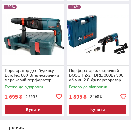
–29%
–14%
Перфоратор для будинку
Перфоратор електричний
EuroTec 800 Вт електричний
BOSCH 2-24 DRE 800Вт 900
мережевий перфоратор
об.мин 2.8 Дж перфоратор
перфоратор прямий
для великих отворів
Готово до відправки
Готово до відправки
перфоратор для деревини
1 695
1 895
₴
₴
2 395 ₴
2 195 ₴
Купити
Купити
Про нас