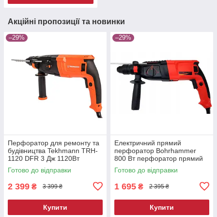
Акційні пропозиції та новинки
–29%
–29%
Перфоратор для ремонту та
Електричний прямий
будівництва Tekhmann TRH-
перфоратор Bohrhammer
1120 DFR 3 Дж 1120Вт
800 Вт перфоратор прямий
перфоратор з регулюванням
для роботи перфоратор
Готово до відправки
Готово до відправки
обертів
ударний електричний
2 399
1 695
₴
₴
3 399 ₴
2 395 ₴
Купити
Купити