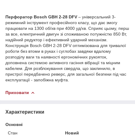
Перфоратор Bosch GBH 2-28 DFV
– універсальний 3-
режимний інструмент професійного класу, що дає змогу
працювати на 1300 об/хв при 4000 уд/хв. Сприяє цьому, перш
за все, електричний двигун зі споживаною потужністю 850 Вт,
надійний редуктор і ефективний ударний механізм.
Конструкція Bosch GBH 2-28 DFV оптимізована для тривалої
роботи без втоми в руках і суглобах завдяки вдалому
розподілу ваги та наявності ергономічних рукояток,
доповнена системою активного гасіння вібрації та міцним
кабелем. Для розблокування свердла, що заклинило, в
пристрої передбачено реверс, для загальної безпеки під час
експлуатації - запобіжна муфта.
Приховати
Характеристики
Основні
Стан
Новий