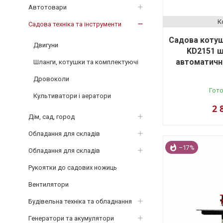
Автотовари
Садова техніка та інструменти
Садова котуш
Двигуни
KD2151 ш
автоматичн
Шланги, котушки та комплектуючі
Дровоколи
Гото
Культиватори і аератори
2 
Дім, сад, город
Обладання для складів
–17%
Обладання для складів
Рукоятки до садових ножиць
Вентилятори
Будівельна техніка та обладнання
Генератори та акумулятори