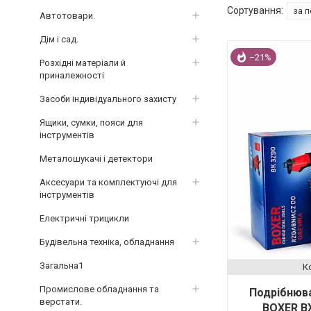
Автотовари.
Дім і сад.
–21%
Розхідні матеріали й
приналежності
Засоби індивідуального захисту
Ящики, сумки, пояси для
інструментів
Металошукачі і детектори
Аксесуари та комплектуючі для
інструментів
Електричні трицикли
Будівельна техніка, обладнання
Загальна1
Промислове обладнання та
Подрібнюва
верстати.
BOXER BX