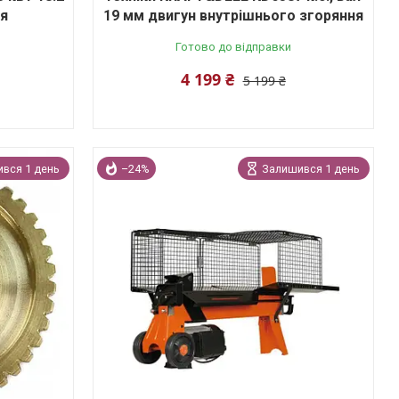
я
19 мм двигун внутрішнього згоряння
Готово до відправки
4 199 ₴
5 199 ₴
вся 1 день
–24%
Залишився 1 день