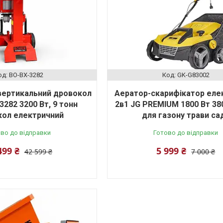
BO-BX-3282
GK-G83002
 вертикальний дровокол
Аератор-скарифікатор еле
3282 3200 Вт, 9 тонн
2в1 JG PREMIUM 1800 Вт 38
кол електричний
для газону трави са
во до відправки
Готово до відправки
499 ₴
5 999 ₴
42 599 ₴
7 000 ₴