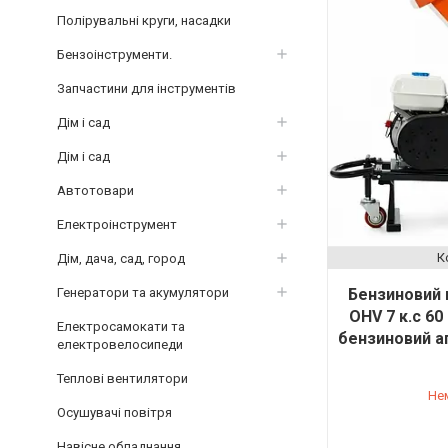
Полірувальні круги, насадки
Бензоінструменти.
Запчастини для інструментів
Дім і сад
Дім і сад
Автотовари
Електроінструмент
Дім, дача, сад, город
Генератори та акумулятори
Бензиновий 
OHV 7 к.с 60
Електросамокати та
бензиновий а
електровелосипеди
Теплові вентилятори
Не
Осушувачі повітря
Навісне обладнання