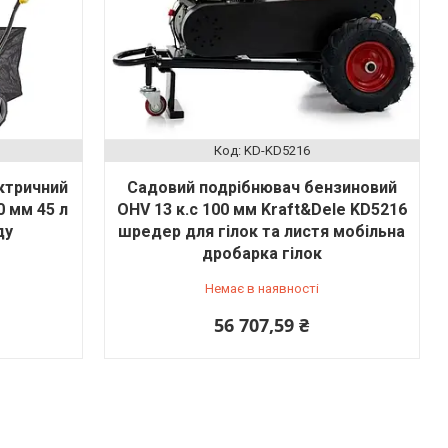
KD-KD5216
ктричний
Садовий подрібнювач бензиновий
0 мм 45 л
OHV 13 к.с 100 мм Kraft&Dele KD5216
ду
шредер для гілок та листя мобільна
дробарка гілок
Немає в наявності
56 707,59 ₴