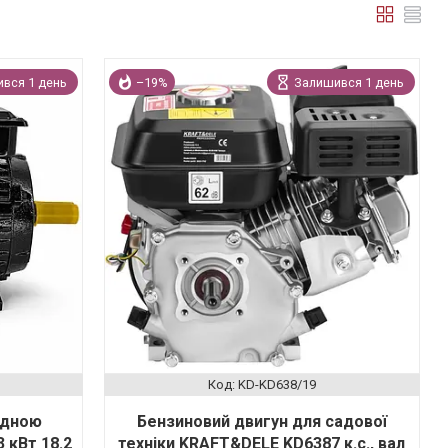
вся 1 день
–19%
Залишився 1 день
KD-KD638/19
ідною
Бензиновий двигун для садової
 кВт 18.2
техніки KRAFT&DELE KD6387 к.с., вал