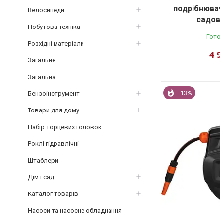
подрібнювач
Велосипеди
садов
Побутова техніка
Гото
Розхідні матеріали
4 
Загальне
Загальна
–13%
Бензоінструмент
Товари для дому
Набір торцевих головок
Роклі гідравлічні
Штаблери
Дім і сад.
Каталог товарів
Насоси та насосне обладнання