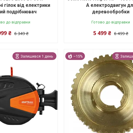
і гілок від електрики
А електродвигун дл
ий подрібнювач
деревообробки
во до відправки
Готово до відправки
999 ₴
5 499 ₴
6 349 ₴
6 499 ₴
Залишився 1 день
–15%
Залиши