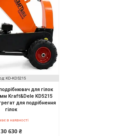
KD-KD5215
подрібнювач для гілок
 мм Kraft&Dele KD5215
грегат для подрібнення
гілок
має в наявності
30 630 ₴