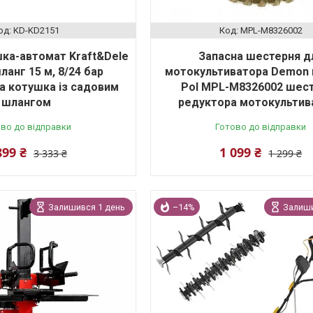
KD-KD2151
MPL-M8326002
ка-автомат Kraft&Dele
Запасна шестерня д
ланг 15 м, 8/24 бар
мотокультиватора Demon 
а котушка із садовим
Pol MPL-M8326002 шес
шлангом
редуктора мотокультив
во до відправки
Готово до відправки
899 ₴
1 099 ₴
3 333 ₴
1 299 ₴
Залишився 1 день
–14%
Залиши