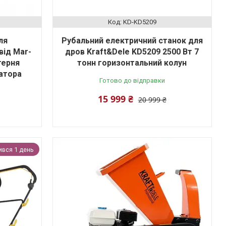
KD-KD5209
ля
Рубальний електричний станок для
від Mar-
дров Kraft&Dele KD5209 2500 Вт 7
терня
тонн горизонтальний колун
атора
Готово до відправки
15 999 ₴
20 999 ₴
вся 1 день