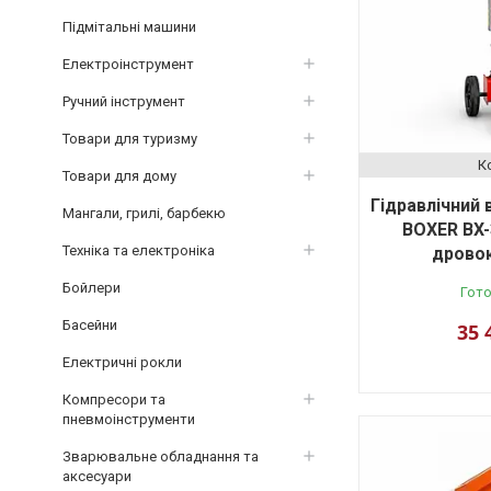
Підмітальні машини
Електроінструмент
Ручний інструмент
Товари для туризму
Товари для дому
Гідравлічний
Мангали, грилі, барбекю
BOXER BX-
Техніка та електроніка
дрово
Бойлери
Гото
Басейни
35 
Електричні рокли
Компресори та
пневмоінструменти
Зварювальне обладнання та
аксесуари