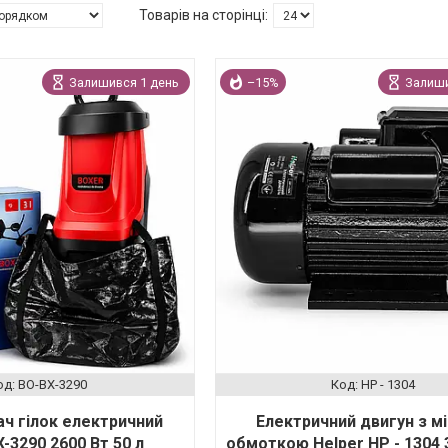
Залишився 1 день
–15%
Залиши
BO-BX-3290
HP - 1304
ч гілок електричний
Електричний двигун з м
-3290 2600 Вт 50 л
обмоткою Helper HP - 1304 3