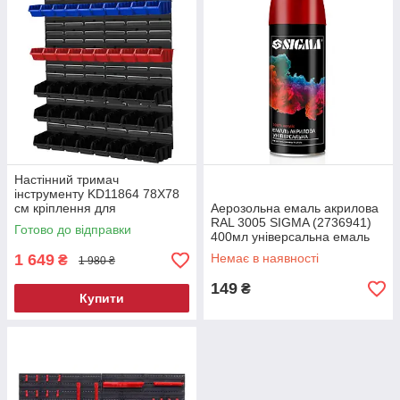
Настінний тримач
інструменту KD11864 78X78
см кріплення для
Аерозольна емаль акрилова
інструментів на стіну настінна
RAL 3005 SIGMA (2736941)
Готово до відправки
дошка для інструментів
400мл універсальна емаль
аерозольна емаль з високою
1 649
Немає в наявності
₴
1 980 ₴
стійкістю
149
₴
Купити