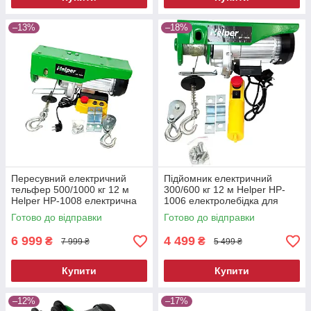
–13%
–18%
Пересувний електричний
Підйомник електричний
тельфер 500/1000 кг 12 м
300/600 кг 12 м Helper HP-
Helper HP-1008 електрична
1006 електролебідка для
лебідка з пультом
будівництва електротельфер
Готово до відправки
Готово до відправки
6 999
4 499
₴
₴
7 999 ₴
5 499 ₴
Купити
Купити
–12%
–17%