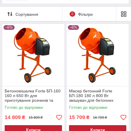
Сортування
0
Фільтри
–6%
–6%
Бетономішалка Forte БП-160
Міксер бетонний Forte
160 л 650 Вт для
БП-180 180 л 800 Вт
приготування розчинів та
змішувач для бетонних
бетону будівельна
сумішей будівельний
Готово до відправки
Готово до відправки
інструмент
14 809
15 709
₴
₴
15 809 ₴
16 709 ₴
Купити
Купити