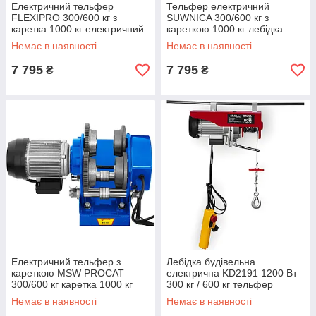
Електричний тельфер
Тельфер електричний
FLEXIPRO 300/600 кг з
SUWNICA 300/600 кг з
каретка 1000 кг електричний
кареткою 1000 кг лебідка
підйомник тельфер з
електрична будівельно
Немає в наявності
Немає в наявності
кареткою лебідка електрична
монтажна електричний
побутова
підйомник тельфер
7 795
7 795
₴
₴
Електричний тельфер з
Лебідка будівельна
кареткою MSW PROCAT
електрична KD2191 1200 Вт
300/600 кг каретка 1000 кг
300 кг / 600 кг тельфер
таль електрична канатна
електричний електричний
Немає в наявності
Немає в наявності
електротельфер електро
підйомник тельфер