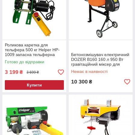
Роликова каретка для
тельфера 500 кг Helper HP-
1009 запасна тельферна
Бетонозмішувач електричний
каретка каретки
DOZER B160 160 л 950 Вт
Готово до відправки
гравітаційний міксер для
розчину з коліщатками
3 199
Немає в наявності
₴
3 699 ₴
10 300
₴
Купити