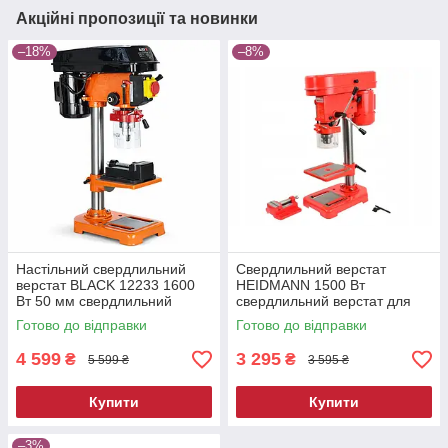
Акційні пропозиції та новинки
–18%
–8%
Настільний свердлильний
Свердлильний верстат
верстат BLACK 12233 1600
HEIDMANN 1500 Вт
Вт 50 мм свердлильний
свердлильний верстат для
верстат з тисками верстат
точного свердління
Готово до відправки
Готово до відправки
свердлильний
4 599
3 295
₴
₴
5 599 ₴
3 595 ₴
Купити
Купити
–3%