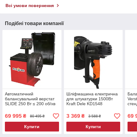
Всі умови повернення
Подібні товари компанії
Автоматичний
Шліфмашина електрична
Бала
балансувальний верстат
для штукатурки 1500Вт
Vers
SLIDE 250 Вт ≤ 200 об/хв
Kraft Dele KD1548
стен
верстат для шиномонтажу
шліфувальний верстат
диск
для гіпсу
69 995
3 369
69 
₴
₴
80 495 ₴
3 588 ₴
Купити
Купити