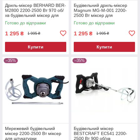
Дриль-міксер BERHARD BER-
Будівельний дриль-міксер
M2800 2200-2500 Вт 970 об/
Magnum MG-M-001 2200-
хв будівельний міксер для
2500 Вт міксер для
бетону
штукатурки
Готово до відправки
Готово до відправки
1 295
1 295
₴
₴
1 995 ₴
1 995 ₴
Купити
Купити
–35%
–35%
Мережевий будівельний
Будівельний міксер
міксер 2200-2500 Вт міксер
BESTCRAFT EC541 2200-
для штукатурки
2500 Вт 900 об/хв