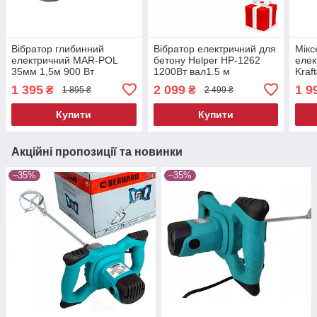
Вібратор глибинний
Вібратор електричний для
Мікс
електричний MAR-POL
бетону Helper HP-1262
елек
35мм 1,5м 900 Вт
1200Вт вал1.5 м
Kraf
віброущільнювач
будівельний глибинний
регу
1 395
2 099
1 9
₴
₴
1 895 ₴
2 499 ₴
будівельний вібратор для
вібратор
бетону
Купити
Купити
Акційні пропозиції та новинки
–35%
–35%