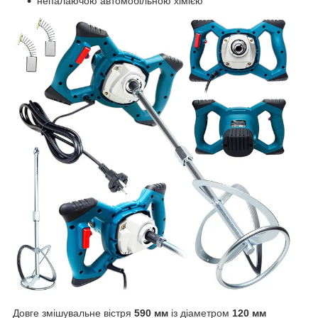
непалаючою автомобільною хімією
Довге змішувальне вістря
590 мм
із діаметром
120 мм