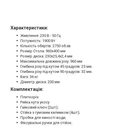
Характеристики:
Живлення: 230 В - 50 Гц
Потужність: 1900 Вт
Кількість обертів: 2750 об.хв
Розмір Стола: 960х400 мм
Розмір диска: 230х25,4х2,4 мм
Максимальна довжина різу: 960 мм
Глибина різу під кутом 45 градусів: 25 мм.
Глибина різу під кутом 90 градусів: 32 мм.
Вага: 36 кг
Діаметр диска: 200 мм
Комплектація:
Плиткоріз
Рейка кута укосу
Гайковий ключ (2шт);
Стійка з гумовим килимком (4шт);
Пробки для ємності води;
Фіксувальні ручки для стійок.