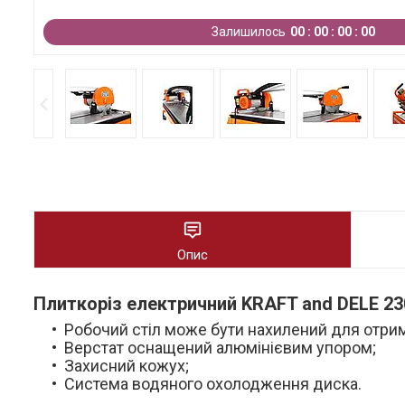
Залишилось
0
0
0
0
0
0
0
0
Опис
Плиткоріз електричний KRAFT and DELE 23
Робочий стіл може бути нахилений для отрима
Верстат оснащений алюмінієвим упором;
Захисний кожух;
Система водяного охолодження диска.