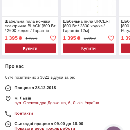
Шабельна пила ножівка
Шабельна пила URCERI
Шабе
електрична BLACK [800 Вт
[800 Вт / 2800 ход/хв /
[800
/ 2600 ход/хв / Гарантія
Гарантія 12м]
Регу
12м]
Гара
1 395
1 395
1 3
₴
₴
1 795 ₴
1 795 ₴
Купити
Купити
Про нас
87% позитивних з 3821 відгука за рік
Працює з 28.12.2018
м. Львів
вул. Олександра Довженка, 6, Львів, Україна
Контакти
Сьогодні працює з 09:00 до 18:00
Показати весь графік роботи