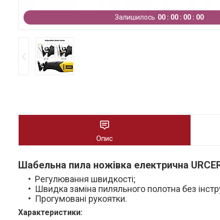
Залишилось
0
0
0
0
0
0
0
0
Опис
Шабельна пила ножівка електрична URCER
Регулювання швидкості;
Швидка заміна пиляльного полотна без інстр
Прогумовані рукоятки.
Характеристики: