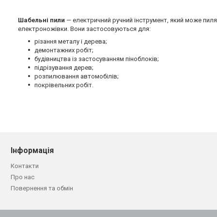
Шабельні пили
— електричний ручний інструмент, який може пилят
електроножівки. Вони застосовуються для:
різання металу і дерева;
демонтажних робіт;
будівництва із застосуванням піноблоків;
підрізування дерев;
розпилювання автомобілів;
покрівельних робіт.
Інформація
Контакти
Про нас
Повернення та обмін