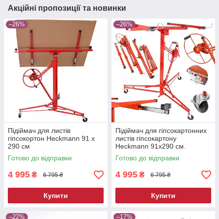
Акційні пропозиції та новинки
–26%
–26%
Підіймач для листів
Підіймач для гіпсокартонних
гіпсокортон Heckmann 91 х
листів гіпсокартону
290 см
Heckmann 91x290 см.
Готово до відправки
Готово до відправки
4 995
4 995
₴
₴
6 795 ₴
6 795 ₴
Купити
Купити
–22%
–17%