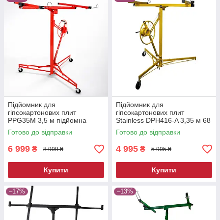
Підйомник для
Підйомник для
гіпсокартонових плит
гіпсокартонових плит
PPG35M 3,5 м підйомна
Stainless DPH416-A 3,35 м 68
система для гіпсокартону
кг підйомна система для
Готово до відправки
Готово до відправки
будівельний підіймач для
гіпсокартону домкрат для
гіпсокартонних листів
гіпсокартону
6 999
4 995
₴
₴
8 999 ₴
5 995 ₴
Купити
Купити
–17%
–13%