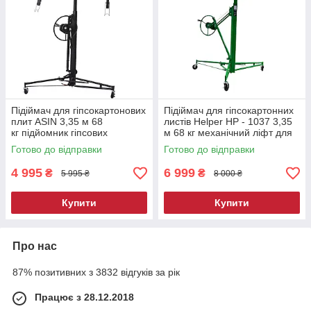
Підіймач для гіпсокартонових
Підіймач для гіпсокартонних
плит ASIN 3,35 м 68
листів Helper HP - 1037 3,35
кг підйомник гіпсових
м 68 кг механічний ліфт для
панелей стійка для монтажу
гіпсокартону підйомник
Готово до відправки
Готово до відправки
гіпсокартону
гіпсових панелей
4 995
6 999
₴
₴
5 995 ₴
8 000 ₴
Купити
Купити
Про нас
87% позитивних з 3832 відгуків за рік
Працює з 28.12.2018