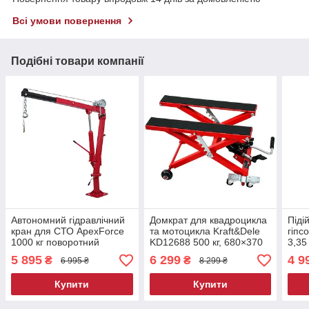
Всі умови повернення
Подібні товари компанії
Автономний гідравлічний
Домкрат для квадроцикла
Піді
кран для СТО ApexForce
та мотоцикла Kraft&Dele
гіпс
1000 кг поворотний
KD12688 500 кг, 680×370
3,35
гідравлічний кран-
мм гідравлічний підйомник
гіпс
5 895
6 299
4 9
₴
₴
6 995 ₴
8 299 ₴
підйомник
для квадроциклів
для 
Купити
Купити