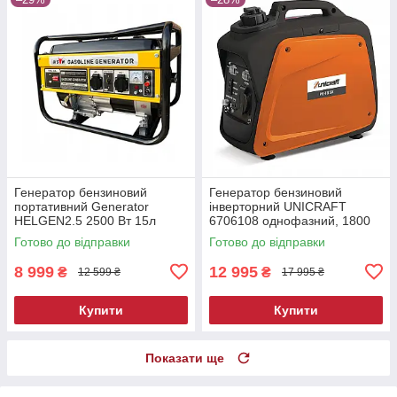
Генератор бензиновий
Генератор бензиновий
портативний Generator
інверторний UNICRAFT
HELGEN2.5 2500 Вт 15л
6706108 однофазний, 1800
надійний бензиновий
Вт.
Готово до відправки
Готово до відправки
генератор електростанція
бензинова
8 999
12 995
₴
₴
12 599 ₴
17 995 ₴
Купити
Купити
Показати ще