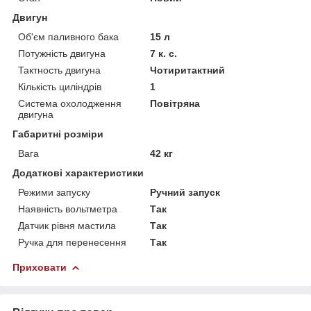
Двигун
Об'єм паливного бака
15 л
Потужність двигуна
7 к. с.
Тактность двигуна
Чотиритактний
Кількість циліндрів
1
Система охолодження
Повітряна
двигуна
Габаритні розміри
Вага
42 кг
Додаткові характеристики
Режими запуску
Ручний запуск
Наявність вольтметра
Так
Датчик рівня мастила
Так
Ручка для перенесення
Так
Приховати