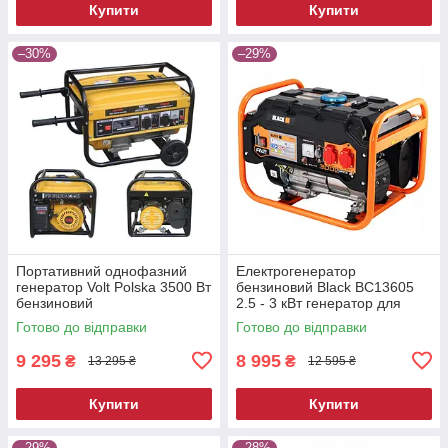
Купити
Купити
–30%
–29%
Портативний однофазний
Електрогенератор
генератор Volt Polska 3500 Вт
бензиновий Black BC13605
бензиновий
2.5 - 3 кВт генератор для
побутової техніки генератор
Готово до відправки
Готово до відправки
бензиновий
9 295
8 995
₴
₴
13 295 ₴
12 595 ₴
Купити
Купити
–29%
–28%