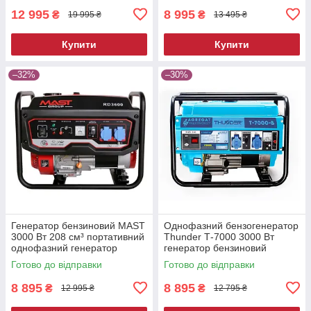
12 995
8 995
₴
₴
19 995 ₴
13 495 ₴
Купити
Купити
–32%
–30%
Генератор бензиновий MAST
Однофазний бензогенератор
3000 Вт 208 см³ портативний
Thunder Т-7000 3000 Вт
однофазний генератор
генератор бензиновий
електрогенератор для дому
генератор бензиновий
Готово до відправки
Готово до відправки
портативний
8 895
8 895
₴
₴
12 995 ₴
12 795 ₴