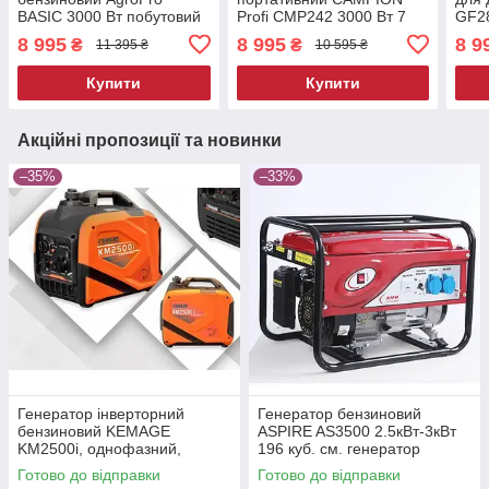
BASIC 3000 Вт побутовий
Profi CMP242 3000 Вт 7
GF28
бензиновий генератор
к.с. генератор потужний
гене
8 995
8 995
8 9
₴
₴
11 395 ₴
10 595 ₴
бензиновий генератор для
бензиновий генератор для
поту
дому
будинку
бенз
Купити
Купити
Акційні пропозиції та новинки
–35%
–33%
Генератор інверторний
Генератор бензиновий
бензиновий KEMAGE
ASPIRE AS3500 2.5кВт-3кВт
KM2500i, однофазний,
196 куб. см. генератор
максимальною потужністю
бензиновий генератор
Готово до відправки
Готово до відправки
1800 Вт
бензиновий для дачі