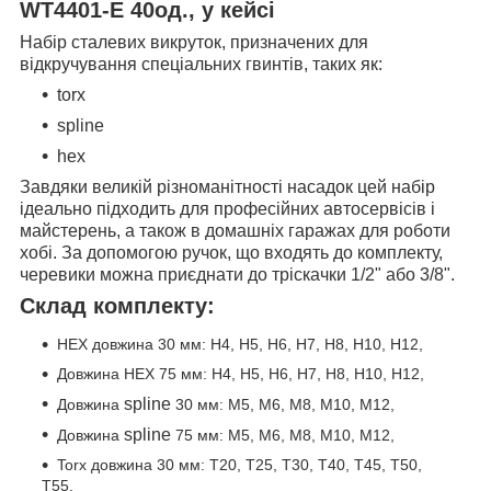
WT4401-E 40од., у кейсі
Набір сталевих викруток, призначених для
відкручування спеціальних гвинтів, таких як:
torx
spline
hex
Завдяки великій різноманітності насадок цей набір
ідеально підходить для професійних автосервісів і
майстерень, а також в домашніх гаражах для роботи
хобі. За допомогою ручок, що входять до комплекту,
черевики можна приєднати до тріскачки 1/2" або 3/8".
Склад комплекту:
HEX довжина 30 мм: H4, H5, H6, H7, H8, H10, H12,
Довжина HEX 75 мм: H4, H5, H6, H7, H8, H10, H12,
spline
Довжина
30 мм: M5, M6, M8, M10, M12,
spline
Довжина
75 мм: M5, M6, M8, M10, M12,
Torx довжина 30 мм: T20, T25, T30, T40, T45, T50,
T55,