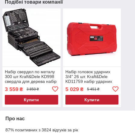
Подібні товари компанії
Набір свердел по металу
Набір головок ударних
300 шт Kraft&Dele KD998
3/4" 26 шт. Kraft&Dele
свердла для дерева набір
KD11759 набір ударних
головок
3 559
5 029
₴
₴
3 850 ₴
5 451 ₴
Купити
Купити
Про нас
87% позитивних з 3824 відгуків за рік