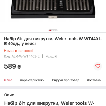
Набір біт для викрутки, Weler tools W-WT4401-
E 40од., у кейсі
Немає в наявності
Код: ALR-W-WT4401-E
Роздріб
589
₴
Опис
Характеристики
Відгуки про товар
Доставка
Опис
Набір біт для викрутки, Weler tools W-