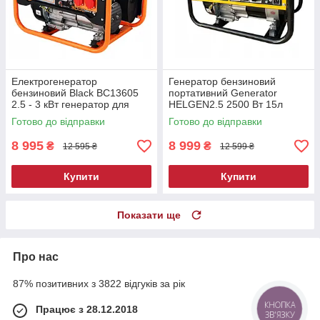
Електрогенератор
Генератор бензиновий
бензиновий Black BC13605
портативний Generator
2.5 - 3 кВт генератор для
HELGEN2.5 2500 Вт 15л
побутової техніки генератор
надійний бензиновий
Готово до відправки
Готово до відправки
бензиновий
генератор електростанція
бензинова
8 995
8 999
₴
₴
12 595 ₴
12 599 ₴
Купити
Купити
Показати ще
Про нас
87% позитивних з 3822 відгуків за рік
Працює з 28.12.2018
КНОПКА
ЗВ'ЯЗКУ