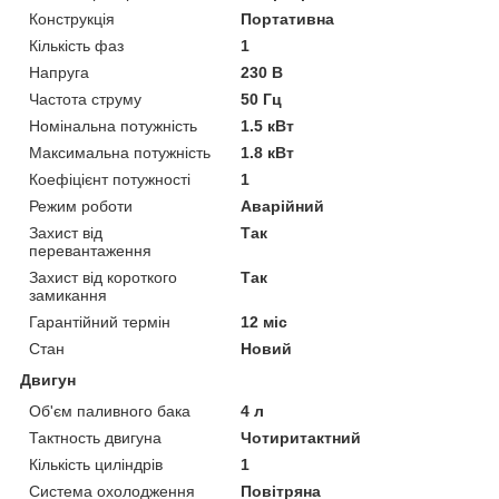
Конструкція
Портативна
Кількість фаз
1
Напруга
230 В
Частота струму
50 Гц
Номінальна потужність
1.5 кВт
Максимальна потужність
1.8 кВт
Коефіцієнт потужності
1
Режим роботи
Аварійний
Захист від
Так
перевантаження
Захист від короткого
Так
замикання
Гарантійний термін
12 міс
Стан
Новий
Двигун
Об'єм паливного бака
4 л
Тактность двигуна
Чотиритактний
Кількість циліндрів
1
Система охолодження
Повітряна