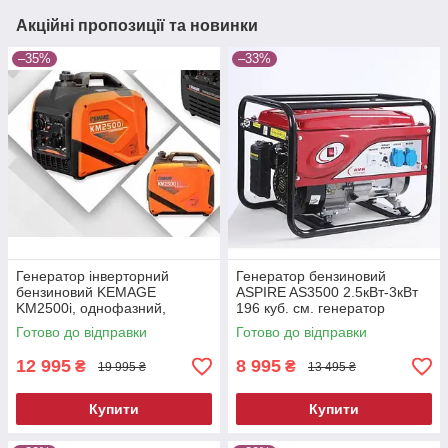
Акційні пропозиції та новинки
–35%
–33%
Генератор інверторний
Генератор бензиновий
бензиновий KEMAGE
ASPIRE AS3500 2.5кВт-3кВт
KM2500i, однофазний,
196 куб. см. генератор
максимальною потужністю
бензиновий генератор
Готово до відправки
Готово до відправки
1800 Вт
бензиновий для дачі
12 995
8 995
₴
₴
19 995 ₴
13 495 ₴
Купити
Купити