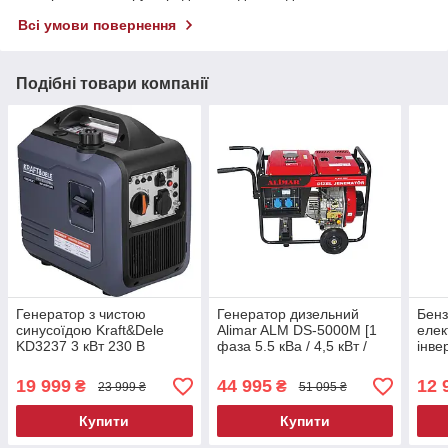
Всі умови повернення
Подібні товари компанії
Генератор з чистою
Генератор дизельний
Бен
синусоїдою Kraft&Dele
Alimar ALM DS-5000M [1
елек
KD3237 3 кВт 230 В
фаза 5.5 кВa / 4,5 кВт /
інве
генератор бензиновий
220В / 50Гц]
BOR
19 999
44 995
12 
₴
₴
23 999 ₴
51 095 ₴
Купити
Купити