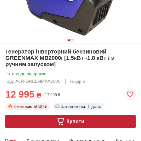
Генератор інверторний бензиновий
GREENMAX MB2000i [1.5кВт -1.8 кВт / з
ручним запуском]
Готово до відправки
Код: ALR-GREENMAX2000I
Роздріб
12 995
₴
17 995 ₴
Економія
5000 ₴
Залишилось
1 день
Купити
Опис
Характеристики
Відгуки про товар
Доставка