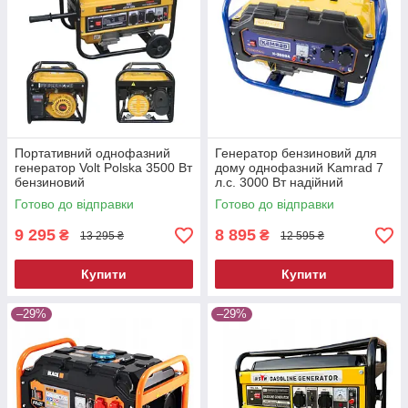
Портативний однофазний
Генератор бензиновий для
генератор Volt Polska 3500 Вт
дому однофазний Kamrad 7
бензиновий
л.с. 3000 Вт надійний
генератор бензиновий
Готово до відправки
Готово до відправки
генератор для приватного
дому
9 295
8 895
₴
₴
13 295 ₴
12 595 ₴
Купити
Купити
–29%
–29%