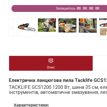
Залишилось
0
0
0
0
0
0
0
0
Опис
Електрична ланцюгова пила Tacklife GCS12
TACKLIFE GCS1200 1200 Вт, шина 35 см, е
інструментів, автоматичне змазування, лег
Характеристики: