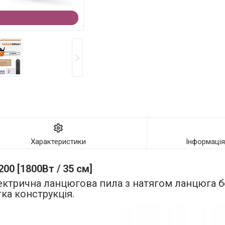
Характеристики
Інформаці
00 [1800Вт / 35 см]
лектрична ланцюгова пила з натягом ланцюга б
ка конструкція.