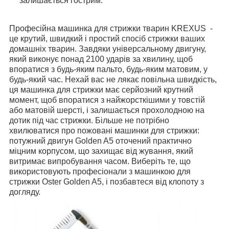
залишається гострим.
Професійна машинка для стрижки тварин KREXUS -
це крутий, швидкий і простий спосіб стрижки ваших
домашніх тварин. Завдяки універсальному двигуну,
який виконує понад 2100 ударів за хвилину, щоб
впоратися з будь-яким пальто, будь-яким матовим, у
будь-який час. Нехай вас не лякає повільна швидкість,
ця машинка для стрижки має серйозний крутний
момент, щоб впоратися з найжорсткішими у товстій
або матовій шерсті, і залишається прохолодною на
дотик під час стрижки. Більше не потрібно
хвилюватися про пожовані машинки для стрижки:
потужний двигун Golden A5 оточений практично
міцним корпусом, що захищає від жування, який
витримає випробування часом. Виберіть те, що
використовують професіонали з машинкою для
стрижки Oster Golden A5, і позбавтеся від клопоту з
догляду.