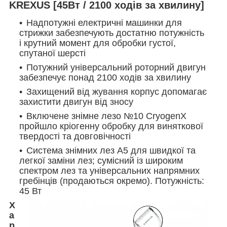
KREXUS [45Вт / 2100 ходів за хвилину]
Надпотужні електричні машинки для
стрижки забезпечують достатню потужність
і крутний момент для обробки густої,
спутаної шерсті
Потужний універсальний роторний двигун
забезпечує понад 2100 ходів за хвилину
Захищений від жування корпус допомагає
захистити двигун від зносу
Включене знімне лезо №10 CryogenX
пройшло кріогенну обробку для виняткової
твердості та довговічності
Система знімних лез A5 для швидкої та
легкої заміни лез; сумісний із широким
спектром лез та універсальних напрямних
гребінців (продаються окремо). Потужність:
45 Вт
Х
а
р