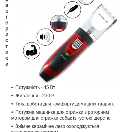
а
к
т
е
р
и
с
т
и
к
и
:
Потужність - 45 Вт
Живлення - 230 В
Тиха робота для комфорту домашніх тварин.
Потужна машинка для стрижки з роторним
мотором для стрижки собак із густою шерстю.
Знімне керамічне лезо охолоджується і