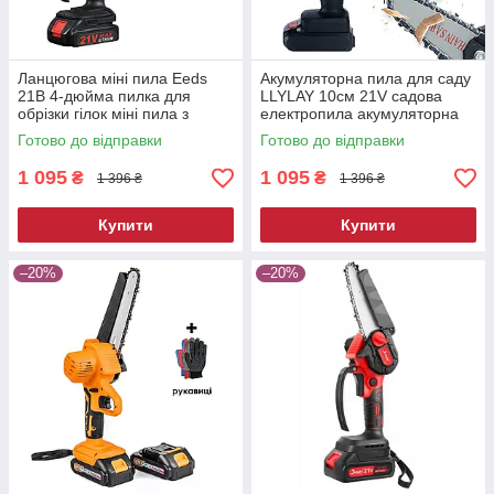
Ланцюгова міні пила Eeds
Акумуляторна пила для саду
21В 4-дюйма пилка для
LLYLAY 10см 21V садова
обрізки гілок міні пила з
електропила акумуляторна
акумулятором
бездротова міні пила
Готово до відправки
Готово до відправки
1 095
1 095
₴
₴
1 396 ₴
1 396 ₴
Купити
Купити
–20%
–20%