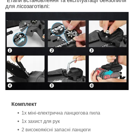
Етапи встановлення та експлуатації бензопили
для лісозаготівлі:
Комплект
1x міні-електрична ланцюгова пила
1x захист для рук
2 високоякісні запасні ланцюги