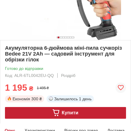
Акумуляторна 6-дюймова міні-пила сучкоріз
Bedee 21V 2Ah — садовий інструмент для
обрізки гілок
Готово до відправки
Код: ALR-6TL0042EU-QQ
Роздріб
1 195
₴
1 495 ₴
Економія
300 ₴
Залишилось
1 день
Купити
Опис
Характеристики
Відгуки про товар
Доставка