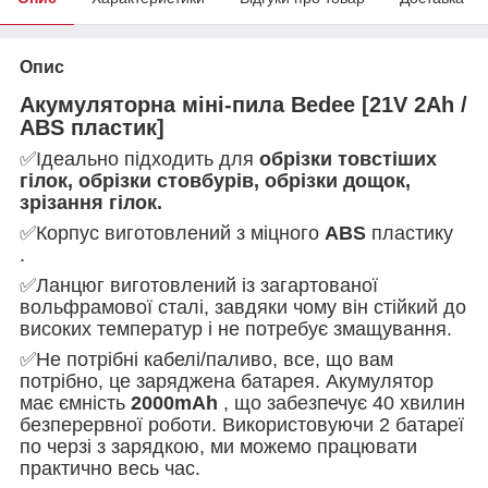
Опис
Акумуляторна міні-пила Bedee [21V 2Ah /
ABS пластик]
✅Ідеально підходить для
обрізки товстіших
гілок, обрізки стовбурів, обрізки дощок,
зрізання гілок.
✅Корпус виготовлений з міцного
ABS
пластику
.
✅Ланцюг виготовлений із загартованої
вольфрамової сталі, завдяки чому він стійкий до
високих температур і не потребує змащування.
✅Не потрібні кабелі/паливо, все, що вам
потрібно, це заряджена батарея. Акумулятор
має ємність
2000mAh
, що забезпечує 40 хвилин
безперервної роботи. Використовуючи 2 батареї
по черзі з зарядкою, ми можемо працювати
практично весь час.