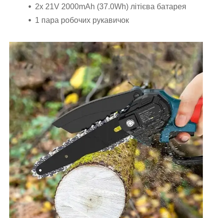
2x 21V 2000mAh (37.0Wh) літієва батарея
1 пара робочих рукавичок