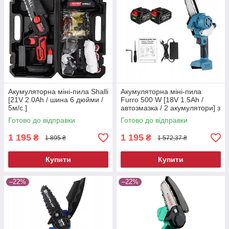
Акумуляторна міні-пила Shalli
Акумуляторна міні-пила
[21V 2.0Ah / шина 6 дюйми /
Furro 500 W [18V 1.5Ah /
5м/с.]
автозмазка / 2 акумулятори] з
бачком для масла
Готово до відправки
Готово до відправки
1 195
1 195
₴
₴
1 895 ₴
1 572,37 ₴
Купити
Купити
–22%
–22%