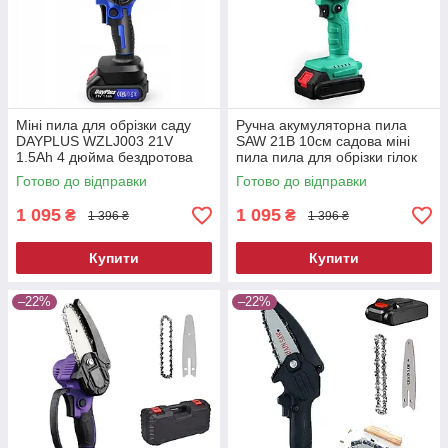
Міні пила для обрізки саду
Ручна акумуляторна пила
DAYPLUS WZLJ003 21V
SAW 21В 10см садова міні
1.5Ah 4 дюйма бездротова
пила пила для обрізки гілок
міні пила міні-пилка
Готово до відправки
Готово до відправки
акумуляторна
1 095
1 095
₴
₴
1 396 ₴
1 396 ₴
Купити
Купити
–22%
–22%