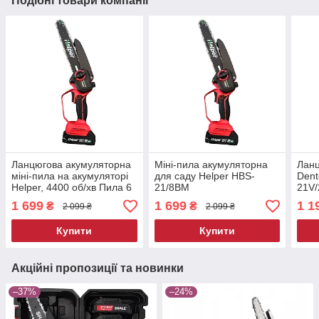
Подібні товари компанії
Ланцюгова акумуляторна
Міні-пила акумуляторна
Ланц
міні-пила на акумуляторі
для саду Helper HBS-
Dent
Helper, 4400 об/хв Пила 6
21/8BM
21V/
дюймів для обрізки саду
1 699
1 699
1 1
₴
₴
2 099 ₴
2 099 ₴
Купити
Купити
Акційні пропозиції та новинки
–37%
–24%