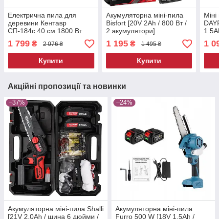
Електрична пила для
Акумуляторна міні-пила
Міні
деревини Кентавр
Bisfort [20V 2Ah / 800 Вт /
DAY
СП-184с 40 см 1800 Вт
2 акумулятори]
1.5A
ланцюгова пила
безд
1 799
1 195
1 0
₴
₴
2 076 ₴
1 495 ₴
електрична садова пила
пилк
мережева
Купити
Купити
Акційні пропозиції та новинки
–37%
–24%
Акумуляторна міні-пила Shalli
Акумуляторна міні-пила
[21V 2.0Ah / шина 6 дюйми /
Furro 500 W [18V 1.5Ah /