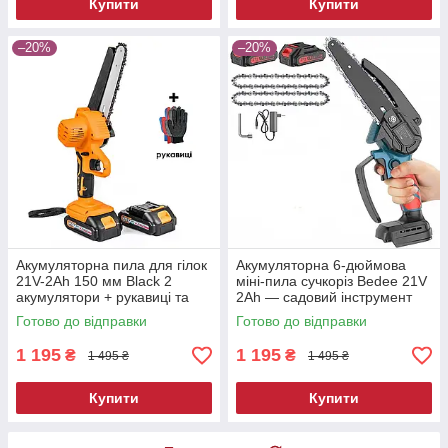
Купити
Купити
–20%
–20%
Акумуляторна пила для гілок
Акумуляторна 6-дюймова
21V-2Ah 150 мм Black 2
міні-пила сучкоріз Bedee 21V
акумулятори + рукавиці та
2Ah — садовий інструмент
олива
для обрізки гілок
Готово до відправки
Готово до відправки
1 195
1 195
₴
₴
1 495 ₴
1 495 ₴
Купити
Купити