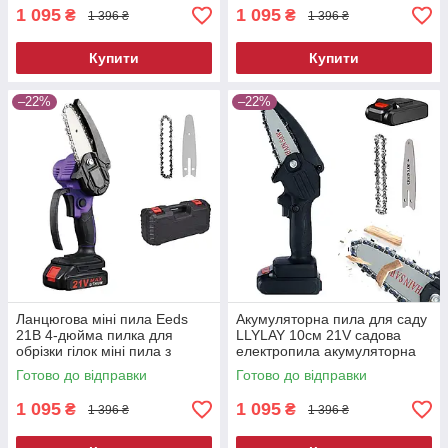
1 095
1 095
₴
₴
1 396 ₴
1 396 ₴
Купити
Купити
–22%
–22%
Ланцюгова міні пила Eeds
Акумуляторна пила для саду
21В 4-дюйма пилка для
LLYLAY 10см 21V садова
обрізки гілок міні пила з
електропила акумуляторна
акумулятором
бездротова міні пила
Готово до відправки
Готово до відправки
1 095
1 095
₴
₴
1 396 ₴
1 396 ₴