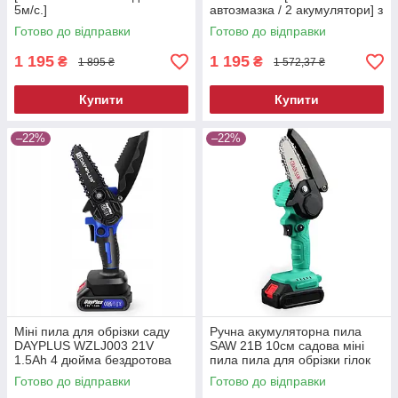
5м/с.]
автозмазка / 2 акумулятори] з
бачком для масла
Готово до відправки
Готово до відправки
1 195
1 195
₴
₴
1 895 ₴
1 572,37 ₴
Купити
Купити
–22%
–22%
Міні пила для обрізки саду
Ручна акумуляторна пила
DAYPLUS WZLJ003 21V
SAW 21В 10см садова міні
1.5Ah 4 дюйма бездротова
пила пила для обрізки гілок
міні пила міні-пилка
Готово до відправки
Готово до відправки
акумуляторна