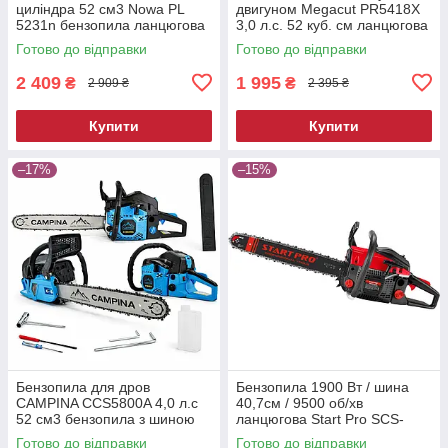
циліндра 52 см3 Nowa PL
двигуном Megacut PR5418X
5231n бензопила ланцюгова
3,0 л.с. 52 куб. см ланцюгова
пила бензинова
Готово до відправки
Готово до відправки
2 409
1 995
₴
₴
2 909 ₴
2 395 ₴
Купити
Купити
–17%
–15%
Бензопила для дров
Бензопила 1900 Вт / шина
CAMPINA CCS5800A 4,0 л.с
40,7см / 9500 об/хв
52 см3 бензопила з шиною
ланцюгова Start Pro SCS-
40 см
4050E/1
Готово до відправки
Готово до відправки