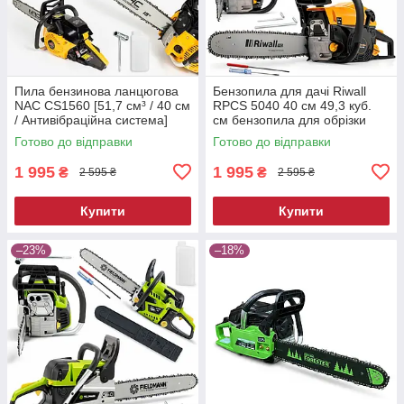
Пила бензинова ланцюгова
Бензопила для дачі Riwall
NAC CS1560 [51,7 см³ / 40 см
RPCS 5040 40 см 49,3 куб.
/ Антивібраційна система]
см бензопила для обрізки
гілок
Готово до відправки
Готово до відправки
1 995
1 995
₴
₴
2 595 ₴
2 595 ₴
Купити
Купити
–23%
–18%