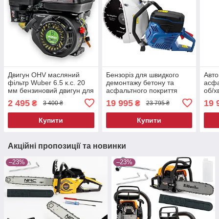
Двигун OHV масляний
Бензоріз для швидкого
Авто
фільтр Wuber 6.5 к.с. 20
демонтажу бетону та
асфа
мм бензиновий двигун для
асфальтного покриття
об/хв
техніки двигун для
ELAMOR 4200 об/хв
ручн
2 495
19 995
19 
₴
₴
3 400 ₴
23 795 ₴
бензотехніки бензиновий
ручний бензиновий різак
по б
двигун
Купити
Купити
Акційні пропозиції та новинки
–23%
–23%