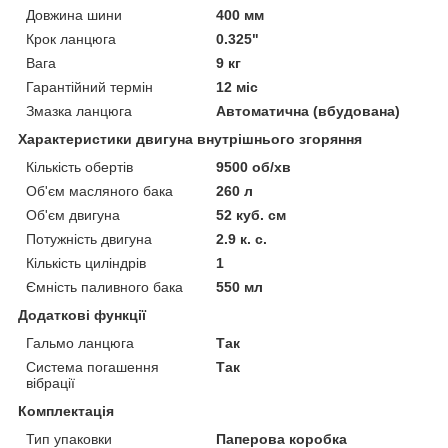
Довжина шини
400 мм
Крок ланцюга
0.325"
Вага
9 кг
Гарантійний термін
12 міс
Змазка ланцюга
Автоматична (вбудована)
Характеристики двигуна внутрішнього згоряння
Кількість обертів
9500 об/хв
Об'єм масляного бака
260 л
Об'єм двигуна
52 куб. см
Потужність двигуна
2.9 к. с.
Кількість циліндрів
1
Ємність паливного бака
550 мл
Додаткові функції
Гальмо ланцюга
Так
Система погашення
Так
вібрації
Комплектація
Тип упаковки
Паперова коробка