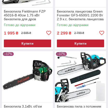
Бензопила Fieldmann FZP
Бензопила ланцюгова Green
45016-B 40см 1,75 кВт
Forester GFS-6500/1 2200 Вт
бензопила для дров
2.9 к.с. бензопила ланцюгова
ланцюгова бензопила
для обрізки дерев
Готово до відправки
Готово до відправки
1 995
2 299
₴
₴
2 595 ₴
2 799 ₴
Купити
Купити
–17%
–17%
Бензопила 3,1кВт, об'єм
Бензинова пила з потужним