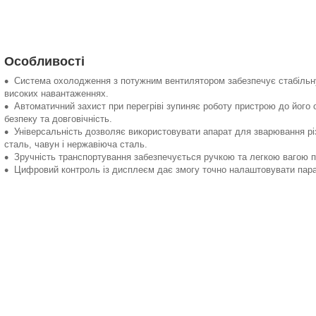
Особливості
Система охолодження з потужним вентилятором забезпечує стабільну
високих навантаженнях.
Автоматичний захист при перегріві зупиняє роботу пристрою до його
безпеку та довговічність.
Універсальність дозволяє використовувати апарат для зварювання різ
сталь, чавун і нержавіюча сталь.
Зручність транспортування забезпечується ручкою та легкою вагою 
Цифровий контроль із дисплеєм дає змогу точно налаштовувати пар