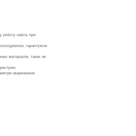
 роботу навіть при
 охолодження, гарантуючи
них матеріалів, таких як
пристрою.
аметри зварювання.