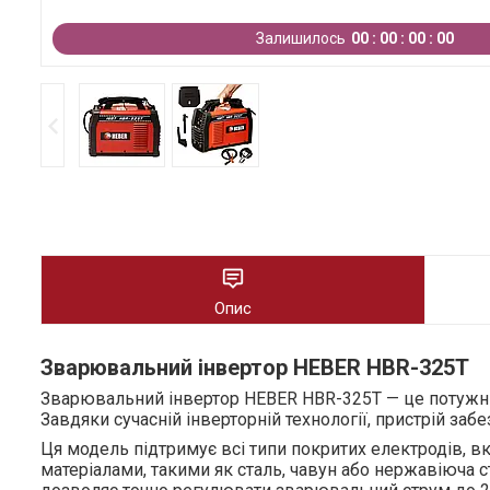
Залишилось
0
0
0
0
0
0
0
0
Опис
Зварювальний інвертор HEBER HBR-325T
Зварювальний інвертор HEBER HBR-325T — це потужний
Завдяки сучасній інверторній технології, пристрій за
Ця модель підтримує всі типи покритих електродів, в
матеріалами, такими як сталь, чавун або нержавіюча 