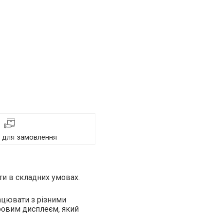
я для замовлення
ти в складних умовах.
ацювати з різними
фровим дисплеєм, який