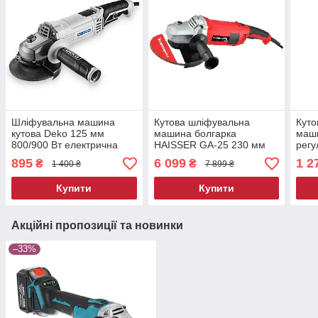
Шліфувальна машина
Кутова шліфувальна
Куто
кутова Deko 125 мм
машина болгарка
маши
800/900 Вт електрична
HAISSER GA-25 230 мм
регу
болгарка кутова
2500 Вт олгарка
Vita
895
6 099
1 2
₴
₴
1 400 ₴
7 899 ₴
шліфмашина для різання
електрична кутова шліф
болг
болгарка для шліфування
машина болгарка для
Купити
Купити
будинку
Акційні пропозиції та новинки
–33%