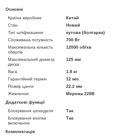
Основні
Країна виробник
Китай
Стан
Новий
Тип шліфмашини
кутова (болгарка)
Споживана потужність
700 Вт
Максимальна кількість
12000 об/хв
обертів
Максимальний діаметр
125 мм
диска
Вага
1.8 кг
Гарантійний термін
12 міс
Розмір цанги
22.2 мм
Живлення
Мережа 220В
Додаткові функції
Блокування шпинделя
Так
Блокування кнопки
Так
включення
Комплектація