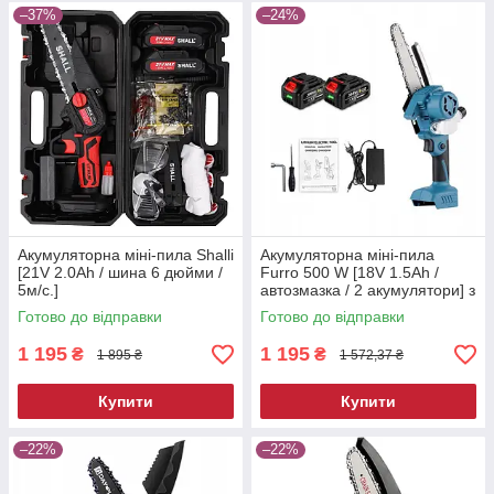
–37%
–24%
Акумуляторна міні-пила Shalli
Акумуляторна міні-пила
[21V 2.0Ah / шина 6 дюйми /
Furro 500 W [18V 1.5Ah /
5м/с.]
автозмазка / 2 акумулятори] з
бачком для масла
Готово до відправки
Готово до відправки
1 195
1 195
₴
₴
1 895 ₴
1 572,37 ₴
Купити
Купити
–22%
–22%