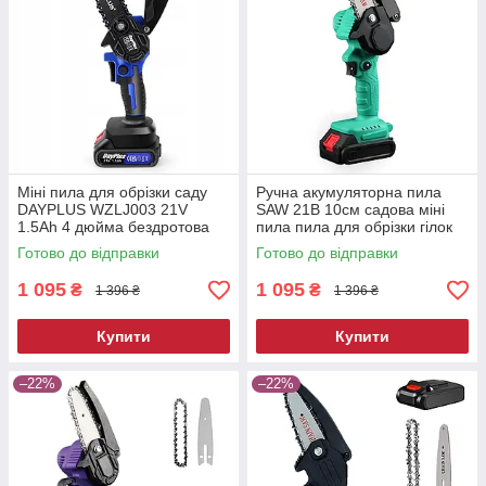
Міні пила для обрізки саду
Ручна акумуляторна пила
DAYPLUS WZLJ003 21V
SAW 21В 10см садова міні
1.5Ah 4 дюйма бездротова
пила пила для обрізки гілок
міні пила міні-пилка
Готово до відправки
Готово до відправки
акумуляторна
1 095
1 095
₴
₴
1 396 ₴
1 396 ₴
Купити
Купити
–22%
–22%