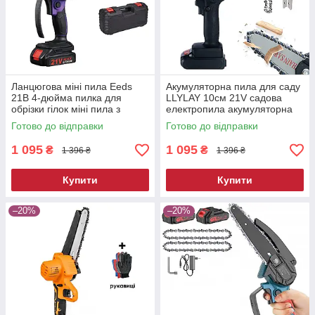
Ланцюгова міні пила Eeds
Акумуляторна пила для саду
21В 4-дюйма пилка для
LLYLAY 10см 21V садова
обрізки гілок міні пила з
електропила акумуляторна
акумулятором
бездротова міні пила
Готово до відправки
Готово до відправки
1 095
1 095
₴
₴
1 396 ₴
1 396 ₴
Купити
Купити
–20%
–20%