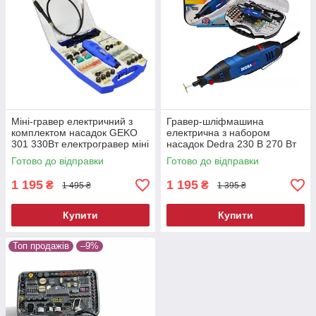
Міні-гравер електричний з
Гравер-шліфмашина
комплектом насадок GEKO
електрична з набором
301 330Вт електрогравер міні
насадок Dedrа 230 В 270 Вт
гравер електричний
гравер для шліфування міні-
Готово до відправки
Готово до відправки
мультиінструмент з набором
гравер
1 195
1 195
₴
₴
1 495 ₴
1 395 ₴
Купити
Купити
Топ продажів
–9%