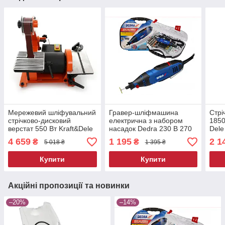
Мережевий шліфувальний
Гравер-шліфмашина
Стрі
стрічково-дисковий
електрична з набором
1850
верстат 550 Вт Kraft&Dele
насадок Dedrа 230 В 270
Dele
KD1731 шліфувальний
Вт гравер для шліфування
шлі
4 659
1 195
2 1
₴
₴
5 018 ₴
1 395 ₴
верстат
міні-гравер
Купити
Купити
Акційні пропозиції та новинки
–20%
–14%