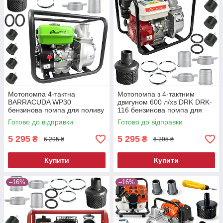
Мотопомпа 4-тактна
Мотопомпа з 4-тактним
BARRACUDA WP30
двигуном 600 л/хв DRK DRK-
бензинова помпа для поливу
116 бензинова помпа для
ділянки
відкачування води
Готово до відправки
Готово до відправки
5 295
5 295
₴
₴
6 295 ₴
6 295 ₴
Купити
Купити
–16%
–16%