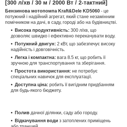
[300 л/хв / 30 м / 2000 Вт / 2-тактний]
Бензинова мотопомпа Kraft&Dele KD5060
- це
потужний і надійний агрегат, який стане незамінним
помічником на дачі, в саду, городі або на будівництві.
Висока продуктивність:
300 л/хв, що
дозволяє швидко і ефективно перекачувати воду.
Потужний двигун:
2 кВт, що забезпечує високу
надійність і довговічність.
Легка і компактна:
вага 8.5 кг, що робить її
зручною для транспортування та зберігання.
Простота використання:
не потребує
спеціальних навичок для експлуатації.
Доступна ціна:
робить її вигідним придбанням
для будь-якого бюджету.
Полив
дачної ділянки, саду або городу.
Відкачування води
з затоплених приміщень
або траншей.