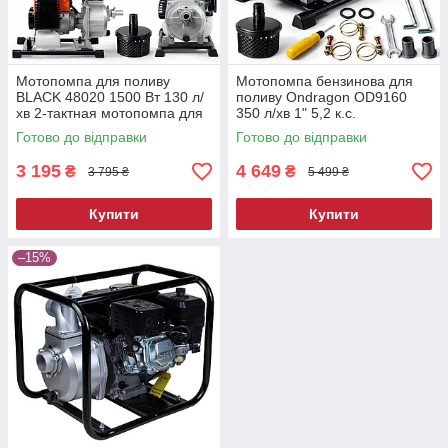
Мотопомпа для поливу
Мотопомпа бензинова для
BLACK 48020 1500 Вт 130 л/
поливу Ondragon OD9160
хв 2-тактная мотопомпа для
350 л/хв 1" 5,2 к.с.
дачі мотопомпа для брудних
мотопомпа бензинова для
Готово до відправки
Готово до відправки
вод
господарства
3 195
4 649
₴
₴
3 795 ₴
5 499 ₴
Купити
Купити
–15%