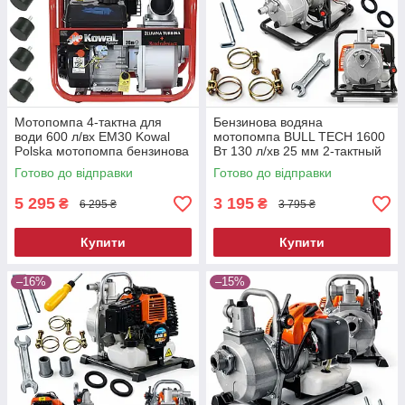
Мотопомпа 4-тактна для
Бензинова водяна
води 600 л/вх EM30 Kowal
мотопомпа BULL TECH 1600
Polska мотопомпа бензинова
Вт 130 л/хв 25 мм 2-тактный
для води
мотопомпа для поливу
Готово до відправки
Готово до відправки
мотопомпа для дачі
5 295
3 195
₴
₴
6 295 ₴
3 795 ₴
Купити
Купити
–16%
–15%