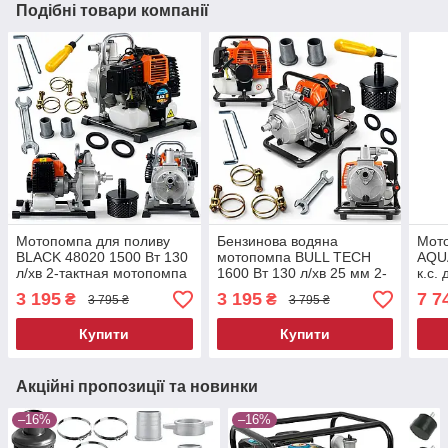
Подібні товари компанії
Мотопомпа для поливу
Бензинова водяна
Мот
BLACK 48020 1500 Вт 130
мотопомпа BULL TECH
AQU
л/хв 2-тактная мотопомпа
1600 Вт 130 л/хв 25 мм 2-
к.с.
для дачі мотопомпа для
тактный мотопомпа для
поли
3 195
3 195
7 7
₴
₴
3 795 ₴
3 795 ₴
брудних вод
поливу мотопомпа для
дачі
Купити
Купити
Акційні пропозиції та новинки
–16%
–16%