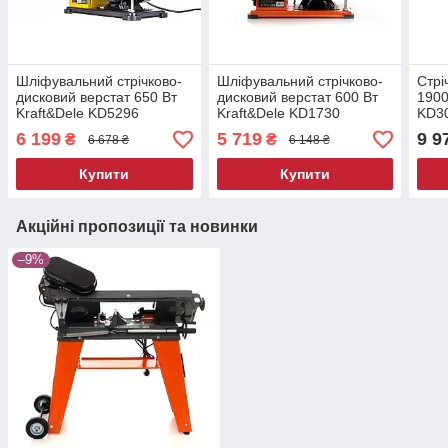
Шліфувальний стрічково-
Шліфувальний стрічково-
Стрі
дисковий верстат 650 Вт
дисковий верстат 600 Вт
1900
Kraft&Dele KD5296
Kraft&Dele KD1730
KD30
стрічковий шліфувальний
стрічковий шліфувальний
6 199
5 719
9 9
₴
₴
6 678 ₴
6 148 ₴
верстат
верстат
Купити
Купити
Акційні пропозиції та новинки
–9%