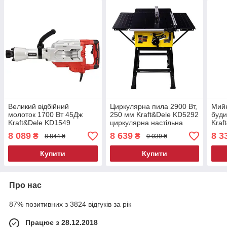
Великий відбійний
Циркулярна пила 2900 Вт,
Мийк
молоток 1700 Вт 45Дж
250 мм Kraft&Dele KD5292
буди
Kraft&Dele KD1549
циркулярна настільна
Kraf
електричний відбійний
пила
висо
8 089
8 639
8 3
₴
₴
8 844 ₴
9 039 ₴
молотки
Купити
Купити
Про нас
87% позитивних з 3824 відгуків за рік
Працює з 28.12.2018