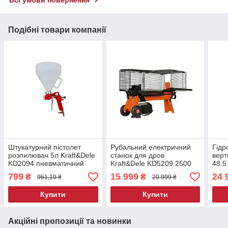
Подібні товари компанії
Штукатурний пістолет
Рубальний електричний
Гідр
розпилювач 5л Kraft&Dele
станок для дров
верт
KD2094 пневматичний
Kraft&Dele KD5209 2500
48.5
пістолет для штукатурки
Вт 7 тонн горизонтальний
дров
799
15 999
24 
₴
₴
951,19 ₴
20 999 ₴
колун
дров
колу
Купити
Купити
Акційні пропозиції та новинки