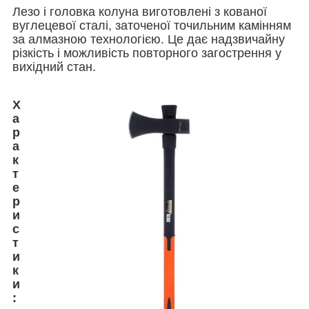
Лезо і головка колуна виготовлені з кованої
вуглецевої сталі, заточеної точильним камінням
за алмазною технологією. Це дає надзвичайну
різкість і можливість повторного загострення у
вихідний стан.
Х
а
р
а
к
т
е
р
и
с
т
и
к
и
: