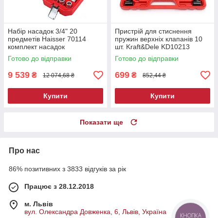
Набір насадок 3/4" 20
Пристрій для стиснення
предметів Haisser 70114
пружин верхніх клапанів 10
комплект насадок
шт. Kraft&Dele KD10213
розсухарювач клапанів
Готово до відправки
Готово до відправки
9 539
699
₴
₴
12 074,68 ₴
852,44 ₴
Купити
Купити
Показати ще
Про нас
86% позитивних з 3833 відгуків за рік
Працює з 28.12.2018
м. Львів
вул. Олександра Довженка, 6, Львів, Україна
КНОПКА