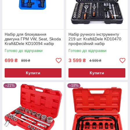
Набір для блокування
Набір ручного інструменту
двигуна ГРМ VW, Seat, Skoda
219 шт. Kraft&Dele KD10470
Kraft&Dele KD10094 набір
професійний набір
для блокування ГРМ
інструментів
Готово до відправки
Готово до відправки
699
3 599
₴
₴
899 ₴
4 599 ₴
Купити
Купити
–21%
–18%