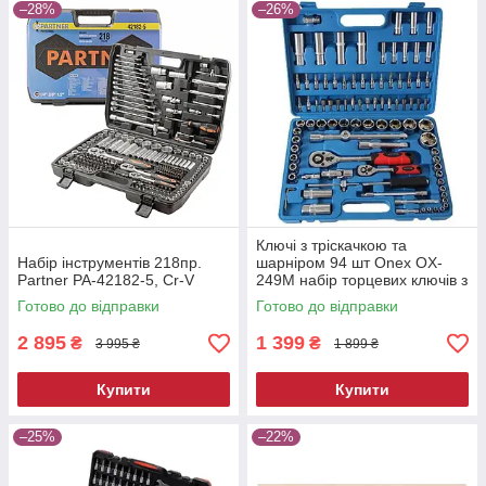
–28%
–26%
Ключі з тріскачкою та
Набір інструментів 218пр.
шарніром 94 шт Onex OX-
Partner PA-42182-5, Cr-V
249M набір торцевих ключів з
тріскачкою
Готово до відправки
Готово до відправки
2 895
1 399
₴
₴
3 995 ₴
1 899 ₴
Купити
Купити
–25%
–22%