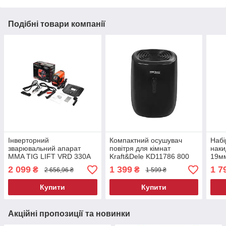
Подібні товари компанії
Інверторний
Компактний осушувач
Набі
зварювальний апарат
повітря для кімнат
наки
MMA TIG LIFT VRD 330А
Kraft&Dele KD11786 800
19мм
для дому Kraft&Dele
мл осушувач для
KD11
2 099
1 399
1 7
₴
₴
2 656,96 ₴
1 599 ₴
KD1785
зниження вологості
тріс
Купити
Купити
Акційні пропозиції та новинки