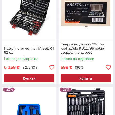
Сверла по дереву 230 мм
Набір інструментів HAISSER !
Kraft&Dele KD11796 набір
82 од
свердел по дереву
Готово до відправки
Готово до відправки
6 169
699
₴
₴
8 225,33 ₴
899 ₴
Купити
Купити
–22%
–22%