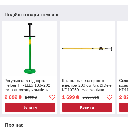
Подібні товари компанії
Регульована підпорка
Штанга для лазерного
Скла
Helper HP-1115 133–202
нівеліра 280 см Kraft&Dele
козе
см вантажопідйомність
KD10759 телескопічна
KD11
750 кг стійка опорна з
штанга для лазерного
опо
2 099
1 699
2 8
₴
₴
2 999 ₴
2 097,53 ₴
гвинтовим механізмом
рівня
Купити
Купити
Про нас