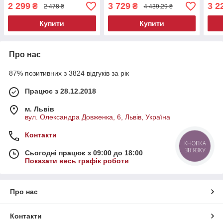
фрезера для обробки
гайкокрути
бочк
2 299
3 729
3 2
₴
₴
2 478 ₴
4 439,29 ₴
деревини
пер
Купити
Купити
Про нас
87% позитивних з 3824 відгуків за рік
Працює з 28.12.2018
м. Львів
вул. Олександра Довженка, 6, Львів, Україна
Контакти
КНОПКА
ЗВ'ЯЗКУ
Сьогодні працює з 09:00 до 18:00
Показати весь графік роботи
Про нас
Контакти