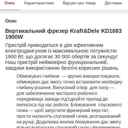
Опис
Характеристики
Відгуки про товар
Доставка
Опис
Вертикальний фрезер Kraft&Dele KD1683
1900W
Пристрій приводиться в дію ефективним
електродвигуном із максимальною потужністю
1900 Вт, що досягає 30 000 обертів за секунду!
Наш пристрій неймовірно функціональний,
завдяки використанню безлічі корисних рішень.
Обмежувач глибини — зручно використовувати,
обмежувач дає змогу точно встановити необхідну
глибину різання. Випускний отвір для пилу —
для забезпечення чистішого робочого
середовища завжди під'єднуйте прилад до
пилососа під час роботи. Блокування спускового
гачка — щоб запустити фрезерний верстат,
просто натисніть спусковий гачок, розташований
на ручці. Додаткова кнопка блокування дає змогу
вільно відпускати спусковий гачок і безперервно