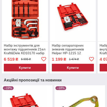
Набір інструментів для
Набір сепараторних
Набі
монтажу підшипників 21ел
знімачів підшипників
внут
Kraft&Dele KD10170 набір
Helper HP-1215 12
Kraf
для знімання підшипників
предметів універсальний
для 
6 519
1 199
4 0
₴
₴
6 995 ₴
1 474 ₴
набір знімачів для
підшипників
Купити
Купити
Акційні пропозиції та новинки
–19%
–18%