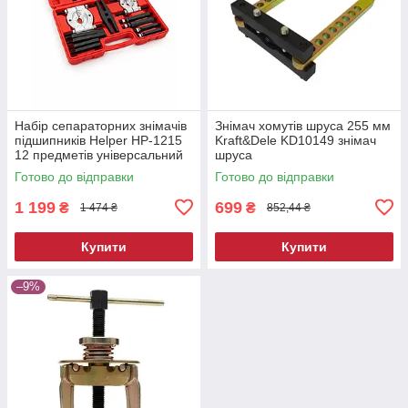
Набір сепараторних знімачів
Знімач хомутів шруса 255 мм
підшипників Helper HP-1215
Kraft&Dele KD10149 знімач
12 предметів універсальний
шруса
набір знімачів для
Готово до відправки
Готово до відправки
підшипників
1 199
699
₴
₴
1 474 ₴
852,44 ₴
Купити
Купити
–9%