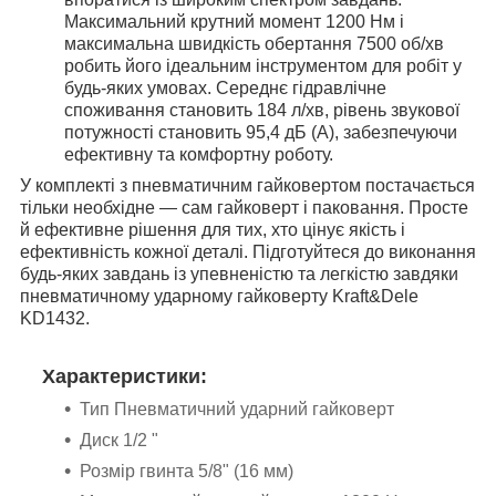
Максимальний крутний момент 1200 Нм і
максимальна швидкість обертання 7500 об/хв
робить його ідеальним інструментом для робіт у
будь-яких умовах. Середнє гідравлічне
споживання становить 184 л/хв, рівень звукової
потужності становить 95,4 дБ (А), забезпечуючи
ефективну та комфортну роботу.
У комплекті з пневматичним гайковертом постачається
тільки необхідне — сам гайковерт і паковання. Просте
й ефективне рішення для тих, хто цінує якість і
ефективність кожної деталі. Підготуйтеся до виконання
будь-яких завдань із упевненістю та легкістю завдяки
пневматичному ударному гайковерту Kraft&Dele
KD1432.
Характеристики:
Тип Пневматичний ударний гайковерт
Диск 1/2 "
Розмір гвинта 5/8" (16 мм)