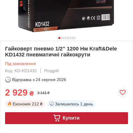
Гайковерт пневмо 1/2" 1200 Нм Kraft&Dele
KD1432 пневматичні гайкокрути
Під замовлення
Код: KD-KD1432
Роздріб
Відправка з
24 серпня 2026
2 929
₴
3 141 ₴
Економія
212 ₴
Залишилось
1 день
Купити