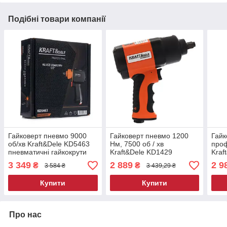
Подібні товари компанії
Гайковерт пневмо 9000
Гайковерт пневмо 1200
Гайк
об/хв Kraft&Dele KD5463
Нм, 7500 об / хв
проф
пневматичні гайкокрути
Kraft&Dele KD1429
Kraf
пневматичні гайкокрути
елек
3 349
2 889
2 9
₴
₴
3 584 ₴
3 439,29 ₴
Купити
Купити
Про нас