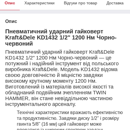
Опис
Характеристики
Відгуки про товар
Доставка
Опис
Пневматичний ударний гайковерт
Kraft&Dele KD1432 1/2" 1200 Нм Чорно-
червоний
Пневматичний ударний гайковерт Kraft&Dele
KD1432 1/2" 1200 Нм Чорно-червоний — це
потужний і надійний інструмент від польського
виробника Kraft&Dele. Модель KD1432 відома
своєю довговічністю й міцністю завдяки
високому крутному моменту 1200 Нм.
Виготовлений із матеріалів високої якості та
обладнаний подвійним зчепленням TWIN
HAMMER, він стане невіддільною частиною
інструментального арсеналу.
Технічні характеристики вражають ефективністю
та продуктивністю. Завдяки диску 1/2" і розміру
гвинта 5/8" (16 мм) цей гайковерт може
впоратися із широким спектром завдань.