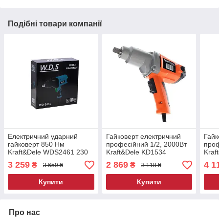
Подібні товари компанії
Електричний ударний
Гайковерт електричний
Гайк
гайковерт 850 Нм
професійний 1/2, 2000Вт
проф
Kraft&Dele WDS2461 230
Kraft&Dele KD1534
Kraf
В
електричний гайковерт
елек
3 259
2 869
4 1
₴
₴
3 659 ₴
3 118 ₴
Купити
Купити
Про нас