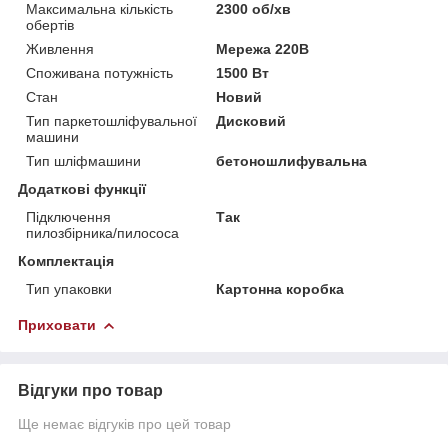
Максимальна кількість
2300 об/хв
обертів
Живлення
Мережа 220В
Споживана потужність
1500 Вт
Стан
Новий
Тип паркетошліфувальної
Дисковий
машини
Тип шліфмашини
бетоношлифувальна
Додаткові функції
Підключення
Так
пилозбірника/пилососа
Комплектація
Тип упаковки
Картонна коробка
Приховати
Відгуки про товар
Ще немає відгуків про цей товар