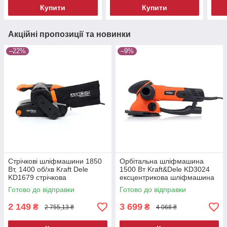
Купити
Купити
Акційні пропозиції та новинки
–22%
–9%
Стрічкові шліфмашини 1850
Орбітальна шліфмашина
Вт, 1400 об/хв Kraft Dele
1500 Вт Kraft&Dele KD3024
KD1679 стрічкова
ексцентрикова шліфмашина
шліфувальна машина
Готово до відправки
Готово до відправки
2 149
3 699
₴
₴
2 755,13 ₴
4 068 ₴