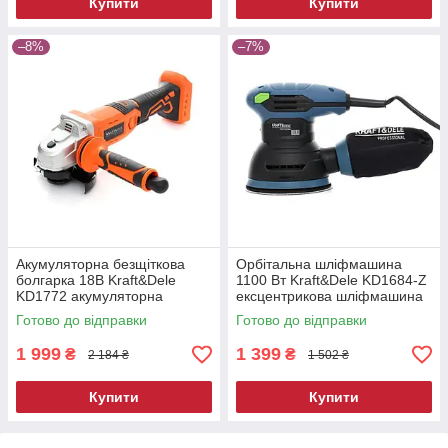
Купити
Купити
–8%
–7%
Акумуляторна безщіткова
Орбітальна шліфмашина
болгарка 18В Kraft&Dele
1100 Вт Kraft&Dele KD1684-Z
KD1772 акумуляторна
ексцентрикова шліфмашина
болгарка
Готово до відправки
Готово до відправки
1 999
1 399
₴
₴
2 184 ₴
1 502 ₴
Купити
Купити