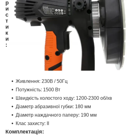
р
и
с
т
и
к
и
:
Живлення: 230В / 50Гц
Потужність: 1500 Вт
Швидкість холостого ходу: 1200-2300 об/хв
Діаметр абразивної губки: 180 мм
Діаметр наждачного паперу: 190 мм
Клас захисту: II
Комплектація: