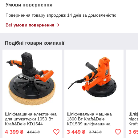
Умови повернення
Повернення товару впродовж 14 днів за домовленістю
Всі умови повернення
Подібні товари компанії
Шліфмашина електрична
Шліфувальна машина
Шлі
для штукатурки 1050 Вт
1800 Вт Kraft&Dele
підс
Kraft&Dele KD1544
KD1539 шліфмашина
Kraf
шліфувальний верстат
стін
4 399
3 449
3 6
₴
₴
4 848 ₴
3 743 ₴
для гіпсу