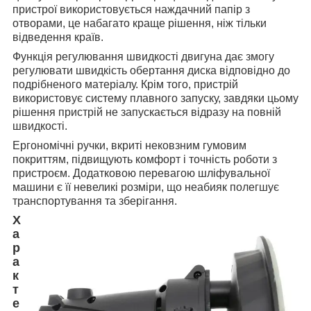
пристрої використовується наждачний папір з
отворами, це набагато краще рішення, ніж тільки
відведення країв.
Функція регулювання швидкості двигуна дає змогу
регулювати швидкість обертання диска відповідно до
подрібненого матеріалу. Крім того, пристрій
використовує систему плавного запуску, завдяки цьому
рішення пристрій не запускається відразу на повній
швидкості.
Ергономічні ручки, вкриті нековзним гумовим
покриттям, підвищують комфорт і точність роботи з
пристроєм. Додатковою перевагою шліфувальної
машини є її невеликі розміри, що неабияк полегшує
транспортування та зберігання.
Х
а
р
а
к
т
е