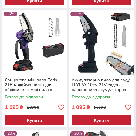
Купити
Купити
–22%
–22%
Ланцюгова міні пила Eeds
Акумуляторна пила для саду
21В 4-дюйма пилка для
LLYLAY 10см 21V садова
обрізки гілок міні пила з
електропила акумуляторна
акумулятором
бездротова міні пила
Готово до відправки
Готово до відправки
1 095
1 095
₴
₴
1 396 ₴
1 396 ₴
Купити
Купити
–20%
–20%