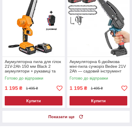
Акумуляторна пила для гілок
Акумуляторна 6-дюймова
21V-2Ah 150 мм Black 2
міні-пила сучкоріз Bedee 21V
акумулятори + рукавиці та
2Ah — садовий інструмент
олива
для обрізки гілок
Готово до відправки
Готово до відправки
1 195
1 195
₴
₴
1 495 ₴
1 495 ₴
Купити
Купити
Показати ще