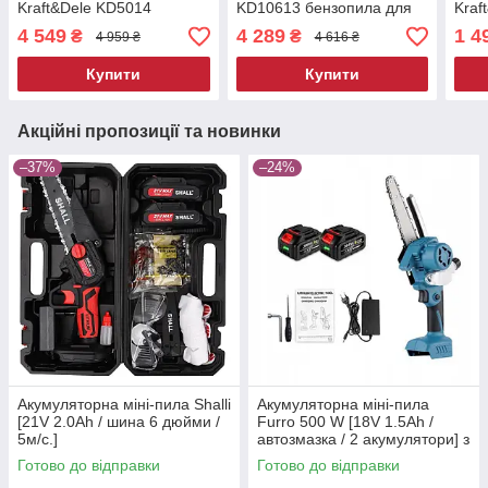
Kraft&Dele KD5014
KD10613 бензопила для
Kraf
бензопила для дому
дому
пер
4 549
4 289
1 4
₴
₴
4 959 ₴
4 616 ₴
акум
АКУ
Купити
Купити
ЗАР
Акційні пропозиції та новинки
–37%
–24%
Акумуляторна міні-пила Shalli
Акумуляторна міні-пила
[21V 2.0Ah / шина 6 дюйми /
Furro 500 W [18V 1.5Ah /
5м/с.]
автозмазка / 2 акумулятори] з
бачком для масла
Готово до відправки
Готово до відправки