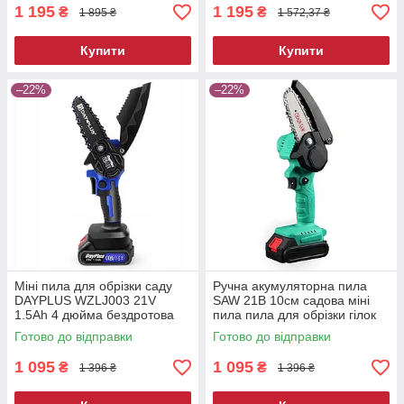
1 195
1 195
₴
₴
1 895 ₴
1 572,37 ₴
Купити
Купити
–22%
–22%
Міні пила для обрізки саду
Ручна акумуляторна пила
DAYPLUS WZLJ003 21V
SAW 21В 10см садова міні
1.5Ah 4 дюйма бездротова
пила пила для обрізки гілок
міні пила міні-пилка
Готово до відправки
Готово до відправки
акумуляторна
1 095
1 095
₴
₴
1 396 ₴
1 396 ₴