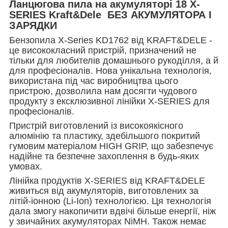
Ланцюгова пила на акумуляторі 18 X-
SERIES Kraft&Dele БЕЗ АКУМУЛЯТОРА І
ЗАРЯДКИ
Бензопила X-Series KD1762 від KRAFT&DELE -
це висококласний пристрій, призначений не
тільки для любителів домашнього рукоділля, а й
для професіоналів. Нова унікальна технологія,
використана під час виробництва цього
пристрою, дозволила нам досягти чудового
продукту з ексклюзивної лінійки X-SERIES для
професіоналів.
Пристрій виготовлений із високоякісного
алюмінію та пластику, здебільшого покритий
гумовим матеріалом HIGH GRIP, що забезпечує
надійне та безпечне захоплення в будь-яких
умовах.
Лінійка продуктів X-SERIES від KRAFT&DELE
живиться від акумуляторів, виготовлених за
літій-іонною (Li-Ion) технологією. Ця технологія
дала змогу накопичити вдвічі більше енергії, ніж
у звичайних акумуляторах NiMH. Також немає