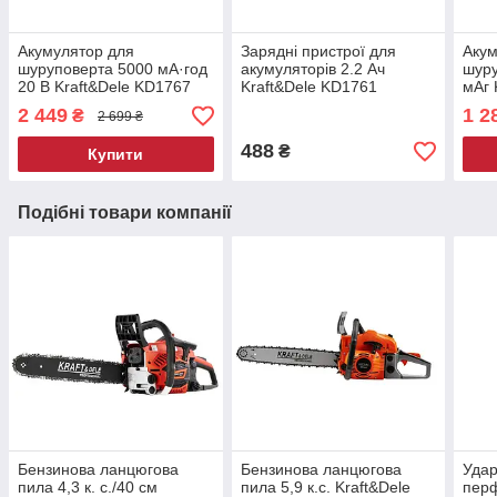
Акумулятор для
Зарядні пристрої для
Акум
шуруповерта 5000 мА·год
акумуляторів 2.2 Ач
шуру
20 В Kraft&Dele KD1767
Kraft&Dele KD1761
мАг 
акумулятор для
зарядний пристрій до
акум
2 449
1 2
₴
2 699 ₴
електроінструментів
акумуляторів
елек
488
₴
Купити
Подібні товари компанії
Бензинова ланцюгова
Бензинова ланцюгова
Удар
пила 4,3 к. с./40 см
пила 5,9 к.с. Kraft&Dele
пер