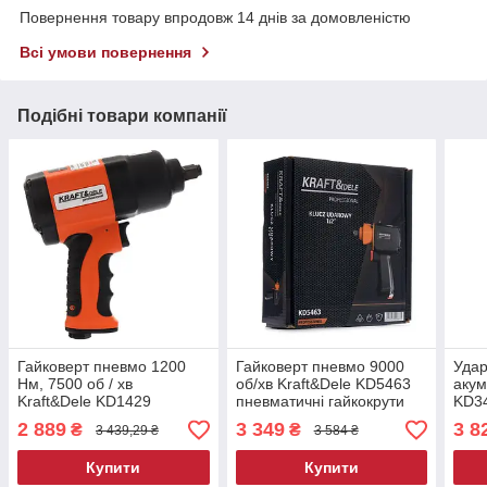
Повернення товару впродовж 14 днів за домовленістю
Всі умови повернення
Подібні товари компанії
Гайковерт пневмо 1200
Гайковерт пневмо 9000
Удар
Нм, 7500 об / хв
об/хв Kraft&Dele KD5463
акум
Kraft&Dele KD1429
пневматичні гайкокрути
KD3
пневматичні гайкокрути
інст
2 889
3 349
3 8
₴
₴
3 439,29 ₴
3 584 ₴
авто
Купити
Купити