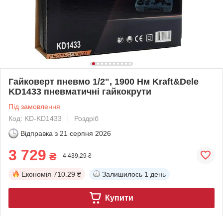
Гайковерт пневмо 1/2", 1900 Нм Kraft&Dele
KD1433 пневматичні гайкокрути
Під замовлення
Код: KD-KD1433
Роздріб
Відправка з
21 серпня 2026
3 729
₴
4 439,29 ₴
Економія
710.29 ₴
Залишилось
1 день
Купити