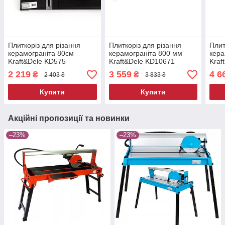
Плиткоріз для різання
Плиткоріз для різання
Плит
керамограніта 80см
керамограніта 800 мм
кера
Kraft&Dele KD575
Kraft&Dele KD10671
Kraf
плиткоріз для
плиткоріз для
плит
2 219
3 559
4 6
₴
₴
2 403 ₴
3 833 ₴
керамограніта
керамограніта
кера
Купити
Купити
Акційні пропозиції та новинки
–23%
–23%