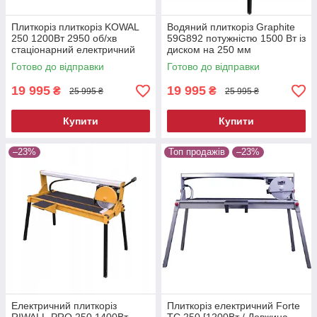
Плиткоріз плиткоріз KOWAL
Водяний плиткоріз Graphite
250 1200Вт 2950 об/хв
59G892 потужністю 1500 Вт із
стаціонарний електричний
диском на 250 мм
плиткоріз
електричний плиткоріз-
Готово до відправки
Готово до відправки
верстат
19 995
19 995
₴
₴
25 995 ₴
25 995 ₴
Купити
Купити
–23%
Топ продажів
–23%
Електричний плиткоріз
Плиткоріз електричний Forte