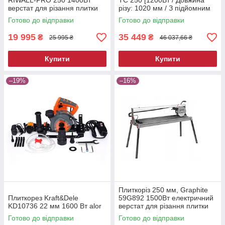
RIWALL-PRO 250 1400Вт
TC 250 [1200Вт / Довжина
верстат для різання плитки
різу: 1020 мм / З підйомним
електричний
мотором]
Готово до відправки
Готово до відправки
19 995
35 449
₴
₴
25 995 ₴
46 037,66 ₴
Купити
Купити
–19%
–16%
Плиткоріз 250 мм, Graphite
Плиткорез Kraft&Dele
59G892 1500Вт електричний
KD10736 22 мм 1600 Вт alor
верстат для різання плитки
Готово до відправки
Готово до відправки