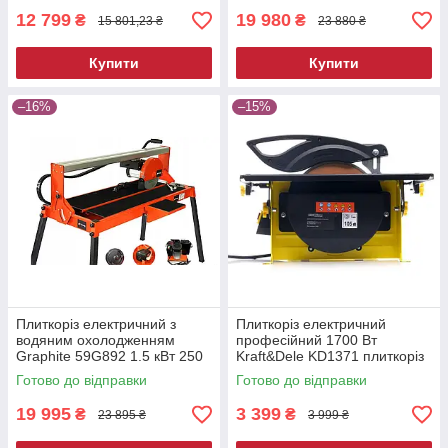
12 799
19 980
₴
₴
15 801,23 ₴
23 880 ₴
Купити
Купити
–16%
–15%
Плиткоріз електричний з
Плиткоріз електричний
водяним охолодженням
професійний 1700 Вт
Graphite 59G892 1.5 кВт 250
Kraft&Dele KD1371 плиткоріз
мм професійний
водяний електричний
Готово до відправки
Готово до відправки
стаціонарний плиткоріз
19 995
3 399
₴
₴
23 895 ₴
3 999 ₴