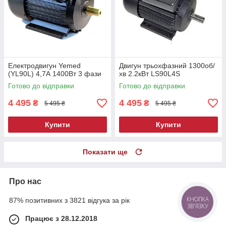
Електродвигун Yemed
Двигун трьохфазний 1300об/
(YL90L) 4,7А 1400Вт 3 фази
хв 2.2кВт LS90L4S
Готово до відправки
Готово до відправки
4 495
4 495
₴
₴
5 495 ₴
5 495 ₴
Купити
Купити
Показати ще
Про нас
87% позитивних з 3821 відгука за рік
КНОПКА
ЗВ'ЯЗКУ
Працює з 28.12.2018