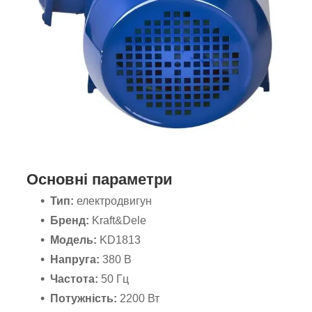
Основні параметри
Тип:
електродвигун
Бренд:
Kraft&Dele
Модель:
KD1813
Напруга:
380 В
Частота:
50 Гц
Потужність:
2200 Вт