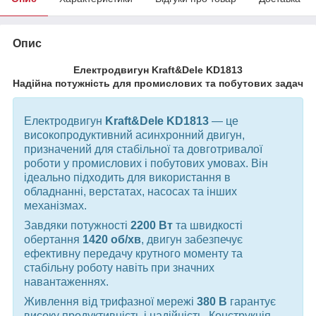
Опис
Електродвигун Kraft&Dele KD1813
Надійна потужність для промислових та побутових задач
Електродвигун
Kraft&Dele KD1813
— це
високопродуктивний асинхронний двигун,
призначений для стабільної та довготривалої
роботи у промислових і побутових умовах. Він
ідеально підходить для використання в
обладнанні, верстатах, насосах та інших
механізмах.
Завдяки потужності
2200 Вт
та швидкості
обертання
1420 об/хв
, двигун забезпечує
ефективну передачу крутного моменту та
стабільну роботу навіть при значних
навантаженнях.
Живлення від трифазної мережі
380 В
гарантує
високу продуктивність і надійність. Конструкція