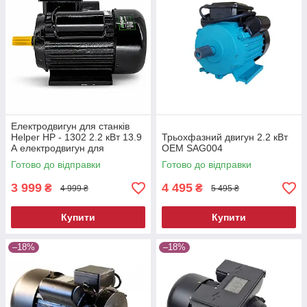
Електродвигун для станків
Helper HP - 1302 2.2 кВт 13.9
Трьохфазний двигун 2.2 кВт
А електродвигун для
OEM SAG004
бетономішалки
Готово до відправки
Готово до відправки
електродвигун для
господарства
3 999
4 495
₴
₴
4 999 ₴
5 495 ₴
Купити
Купити
–18%
–18%