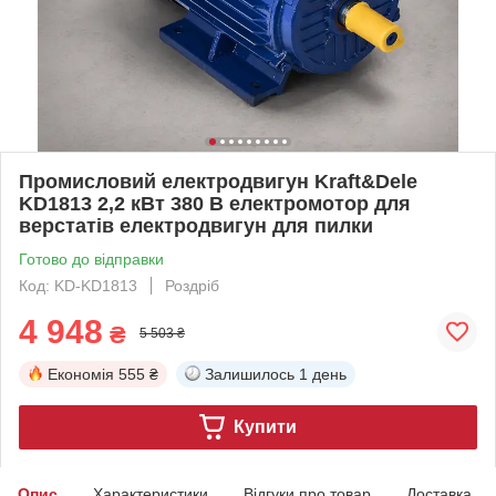
Промисловий електродвигун Kraft&Dele
KD1813 2,2 кВт 380 В електромотор для
верстатів електродвигун для пилки
Готово до відправки
Код: KD-KD1813
Роздріб
4 948
₴
5 503 ₴
Економія
555 ₴
Залишилось
1 день
Купити
Опис
Характеристики
Відгуки про товар
Доставка