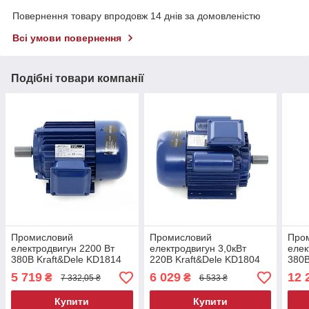
Повернення товару впродовж 14 днів за домовленістю
Всі умови повернення
Подібні товари компанії
Промисловий
Промисловий
Про
електродвигун 2200 Вт
електродвигун 3,0кВт
елек
380В Kraft&Dele KD1814
220В Kraft&Dele KD1804
380В
електродвигун
електродвигун
елек
5 719
6 029
12 
₴
₴
7 332,05 ₴
6 533 ₴
Купити
Купити