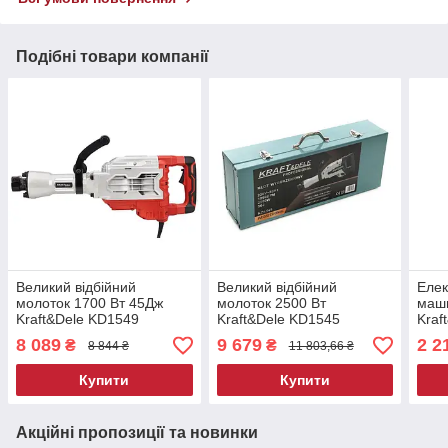
Подібні товари компанії
Великий відбійний
Великий відбійний
Елек
молоток 1700 Вт 45Дж
молоток 2500 Вт
маши
Kraft&Dele KD1549
Kraft&Dele KD1545
Kraf
електричний відбійний
електричний відбійний
різн
8 089
9 679
2 2
₴
₴
8 844 ₴
11 803,66 ₴
молотки
молотки
Купити
Купити
Акційні пропозиції та новинки