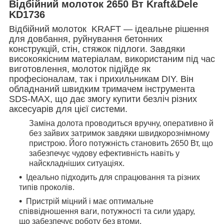
Відбійний молоток 2650 Вт Kraft&Dele
KD1736
Відбійний молоток KRAFT — ідеальне рішення
для довбання, руйнування бетонних
конструкцій, стін, стяжок підлоги. Завдяки
високоякісним матеріалам, використаним під час
виготовлення, молоток підійде як
професіоналам, так і прихильникам DIY. Він
обладнаний швидким тримачем інструмента
SDS-MAX, що дає змогу купити безліч різних
аксесуарів для цієї системи.
Заміна долота проводиться вручну, оперативно й
без зайвих затримок завдяки швидкорознімному
пристрою. Його потужність становить 2650 Вт, що
забезпечує чудову ефективність навіть у
найскладніших ситуаціях.
Ідеально підходить для спрацювання та різних
типів проколів.
Пристрій міцний і має оптимальне
співвідношення ваги, потужності та сили удару,
що забезпечує роботу без втоми.