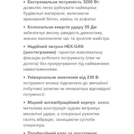
Екстремальна потужність 3200 Вт
:
дозволяє легко руйнувати найміцніші
будівельні матеріали, включаючи
армований бетон, камінь та асфальт.
Колосальна енергія удару 55 Дж
:
забезпечує високу швидкість демонтажу,
значно економлячи час та зусилля майстра.
Надійний патрон HEX-GAN
(шестигранник)
: гарантує максимальну
фіксацію робочого інструменту (піки чи
долота) без прокручування під найважчими
навантаженнями.
Універсальне живлення від 230 В
:
інструмент можна підключати до звичайної
побутової розетки чи генератора відповідної
потужності.
Міцний антивібраційний корпус
: важка
металева конструкція чудово витримує
механічні удари, а спеціальні рукоятки
гасять вібрацію, захищаючи суглоби
оператора.
Професійний клас за доступною