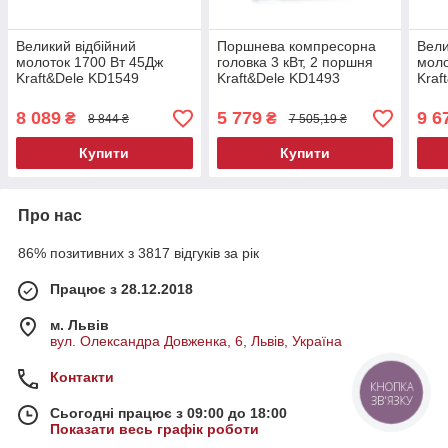
Великий відбійний
Поршнева компресорна
Вели
молоток 1700 Вт 45Дж
головка 3 кВт, 2 поршня
моло
Kraft&Dele KD1549
Kraft&Dele KD1493
Kraf
електричний відбійний
компресорна головка
елек
молотки
мол
8 089
5 779
9 6
₴
₴
8 844 ₴
7 505,19 ₴
Купити
Купити
Про нас
86% позитивних з 3817 відгуків за рік
Працює з 28.12.2018
м. Львів
вул. Олександра Довженка, 6, Львів, Україна
Контакти
КНОПКА
ЗВ'ЯЗКУ
Сьогодні працює з 09:00 до 18:00
Показати весь графік роботи