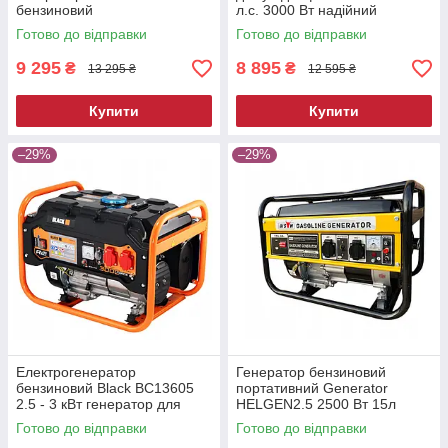
бензиновий
л.с. 3000 Вт надійний
генератор бензиновий
Готово до відправки
Готово до відправки
генератор для приватного
дому
9 295
8 895
₴
₴
13 295 ₴
12 595 ₴
Купити
Купити
–29%
–29%
Електрогенератор
Генератор бензиновий
бензиновий Black BC13605
портативний Generator
2.5 - 3 кВт генератор для
HELGEN2.5 2500 Вт 15л
побутової техніки генератор
надійний бензиновий
Готово до відправки
Готово до відправки
бензиновий
генератор електростанція