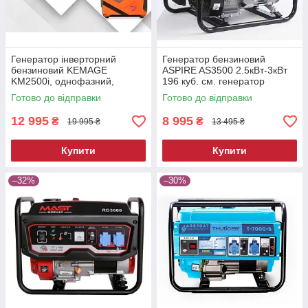
Генератор інверторний
Генератор бензиновий
бензиновий KEMAGE
ASPIRE AS3500 2.5кВт-3кВт
KM2500i, однофазний,
196 куб. см. генератор
максимальною потужністю
бензиновий генератор
Готово до відправки
Готово до відправки
1800 Вт
бензиновий для дачі
12 995
8 995
₴
₴
19 995 ₴
13 495 ₴
Купити
Купити
–32%
–30%