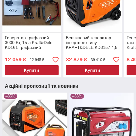
Генератор трифазний
Бензиновий генератор
Гене
3000 Вт, 15 л Kraft&Dele
інвертного типу
такт
KD161 трифазний
KRAFT&DELE KD3157 4,5
Kraf
генератор
кВт 230 В генератор
бенз
бензиновий портативний
12 059
32 879
8 4
₴
₴
12 945 ₴
39 410 ₴
інвертоний
Купити
Купити
Акційні пропозиції та новинки
–35%
–33%