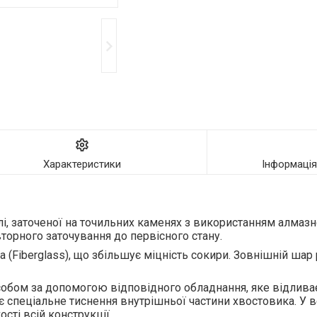
Характеристики
Інформаці
лі, заточеної на точильних каменях з використанням алмазно
орного заточування до первісного стану.
(Fiberglass), що збільшує міцність сокири. Зовнішній шар 
собом за допомогою відповідного обладнання, яке відлива
є спеціальне тиснення внутрішньої частини хвостовика. У 
ті всій конструкції.