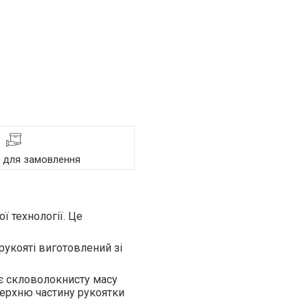
я для замовлення
ї технології. Це
рукояті виготовлений зі
є скловолокнисту масу
верхню частину рукоятки