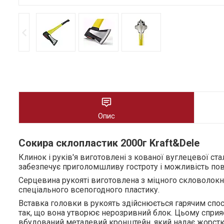
Опис
Сокира склопластик 2000г Kraft&Dele
Клинок і руків'я виготовлені з кованої вуглецевої ста
забезпечує приголомшливу гостроту і можливість повт
Серцевина рукояті виготовлена з міцного скловолокна 
спеціального всепогодного пластику.
Вставка головки в рукоять здійснюється гарячим спо
так, що вона утворює нерозривний блок. Цьому сприя
вбудований металевий кронштейн, який надає жорсткос